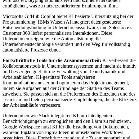
wird das Prototyping rationalisieren und schnelle Iterationen
ermöglichen, was zu nutzerzentrierteren Erfahrungen führt.
Microsofts GitHub Copilot bietet KI-basierte Unterstützung bei der
Programmierung, IBMs Watson AI integriert datengesteuerte
Entscheidungsfindung in Unternehmenssoftware, und Salesforce’s
Customer 360 liefert personalisierte Interaktionen. Diese
Unternehmen zeigen, wie die Automatisierung die
Unternehmenstechnologie verändert und den Weg für vollständig
automatisierte Prozesse ebnet.
Fortschrittliche Tools für die Zusammenarbeit:
KI verbessert die
Kollaborationstools in Unternehmenssystemen und macht sie intuitiv
und besser geeignet für die Verwaltung von Teamdynamik und
Arbeitsabläufen. KI-gestützte Tools analysieren
Kommunikationsmuster und optimieren das Projektmanagement,
indem sie Aufgaben auf der Grundlage der Stärken des Teams
zuweisen. Sie passen sich an die Präferenzen des Einzelnen und des
Teams an und bieten personalisierte Empfehlungen, die die Effizienz
der Arbeitsabläufe verbessern.
Unternehmen wie Slack integrieren KI, um intelligentere
Benachrichtigungen zu ermöglichen und den Lärm zu reduzieren.
Google Workspace nutzt KI für die Erstellung von Dokumenten,
während FigJam von Figma Ideen in umsetzbaren Workflows
organisiert. Diese Fortschritte verändern die Zusammenarbeit und