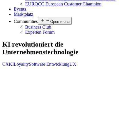
EUROCC European Customer Champion
Events
Marktplatz
Communities
Open menu
Business Club
Experten Forum
KI revolutioniert die
Unternehmenstechnologie
CX
KI
Loyality
Software Entwicklung
UX