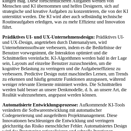
klingen mag. Diese fortschrittlicheren Aufgaben werden von
Menschen und KI übernommen und helfen Designern, sich auf
strategische und kreative Aufgaben zu konzentrieren, die von der KI
unterstützt werden. Die KI wird aber auch selbständig technische
Routineaufgaben erledigen, was zu mehr Effizienz und Innovation
führt.
Prädiktives UI- und UX-Unternehmensdesign:
Prädiktives UI-
und UX-Design, angetrieben durch Datenanalysen, wird
Unternehmenssoftware verbessern, indem es die Bedürfnisse der
Benutzer vorwegnimmt, die Interaktion optimiert und die
Schnittstellen vereinfacht. KI-Algorithmen werden bald in der Lage
sein, Layouts auf einzelne Benutzer zuzuschneiden, um die
kognitive Belastung zu verringern und die Aufgabeneffizienz zu
verbessern. Predictive Design nutzt maschinelles Lernen, um Trends
zu erkennen und häufig genutzte Funktionen anzupassen, während
weniger relevante Elemente minimiert werden. Die Schnittstellen
werden bald besser an unsere Denkmodelle, d. h. an unsere Art, die
Realität wahrzunehmen, angepasst werden können.
Automatisierte Entwicklungsprozesse:
Aufkommende KI-Tools
verändern die Softwareentwicklung mit automatischer
Codegenerierung und ausgefeiltem Projektmanagement. Diese
Innovationen beschleunigen die Entwicklung und verringern
gleichzeitig das Risiko menschlicher Fehler. Automatisiertes Design