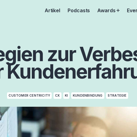
Artikel
Podcasts
Awards
Eve
Open
menu
tegien zur Verb
r Kundenerfahr
CUSTOMER CENTRICITY
CX
KI
KUNDENBINDUNG
STRATEGIE