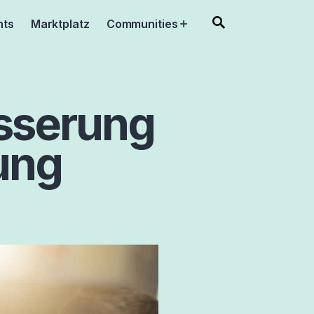
nts
Marktplatz
Communities
Open
menu
esserung
ung