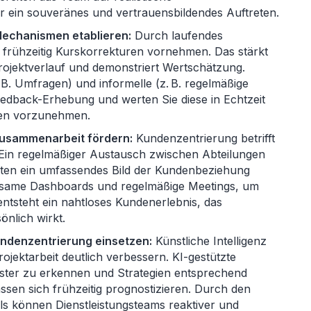
r ein souveränes und vertrauensbildendes Auftreten.
Mechanismen etablieren:
Durch laufendes
 frühzeitig Kurskorrekturen vornehmen. Das stärkt
ojektverlauf und demonstriert Wertschätzung.
 B. Umfragen) und informelle (z. B. regelmäßige
edback-Erhebung und werten Sie diese in Echtzeit
gen vorzunehmen.
Zusammenarbeit fördern:
Kundenzentrierung betrifft
in regelmäßiger Austausch zwischen Abteilungen
ligten ein umfassendes Bild der Kundenbeziehung
nsame Dashboards und regelmäßige Meetings, um
entsteht ein nahtloses Kundenerlebnis, das
önlich wirkt.
undenzentrierung einsetzen:
Künstliche Intelligenz
ojektarbeit deutlich verbessern. KI-gestützte
ter zu erkennen und Strategien entsprechend
ssen sich frühzeitig prognostizieren. Durch den
ols können Dienstleistungsteams reaktiver und