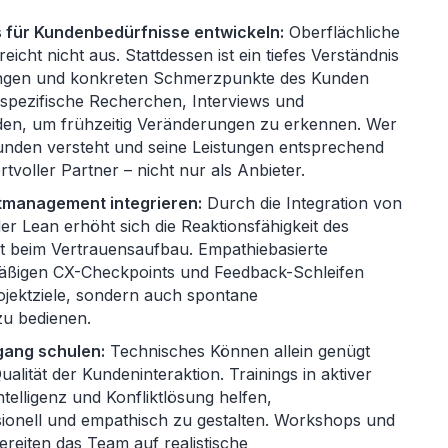
s für Kundenbedürfnisse entwickeln:
Oberflächliche
cht nicht aus. Stattdessen ist ein tiefes Verständnis
ngen und konkreten Schmerzpunkte des Kunden
spezifische Recherchen, Interviews und
den, um frühzeitig Veränderungen zu erkennen. Wer
unden versteht und seine Leistungen entsprechend
ertvoller Partner – nicht nur als Anbieter.
ktmanagement integrieren:
Durch die Integration von
er Lean erhöht sich die Reaktionsfähigkeit des
t beim Vertrauensaufbau. Empathiebasierte
mäßigen CX-Checkpoints und Feedback-Schleifen
ojektziele, sondern auch spontane
zu bedienen.
gang schulen:
Technisches Können allein genügt
Qualität der Kundeninteraktion. Trainings in aktiver
telligenz und Konfliktlösung helfen,
onell und empathisch zu gestalten. Workshops und
reiten das Team auf realistische