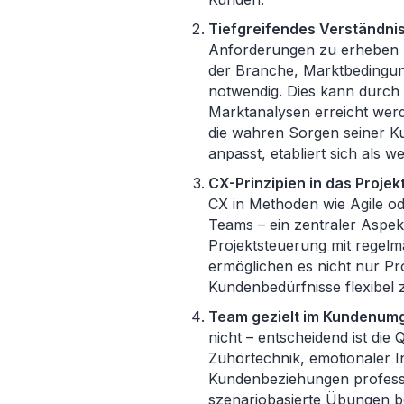
Tiefgreifendes Verständni
Anforderungen zu erheben rei
der Branche, Marktbedingu
notwendig. Dies kann durch 
Marktanalysen erreicht wer
die wahren Sorgen seiner K
anpasst, etabliert sich als w
CX-Prinzipien in das Proje
CX in Methoden wie Agile od
Teams – ein zentraler Aspek
Projektsteuerung mit regel
ermöglichen es nicht nur Pr
Kundenbedürfnisse flexibel 
Team gezielt im Kundenum
nicht – entscheidend ist die 
Zuhörtechnik, emotionaler In
Kundenbeziehungen professi
szenariobasierte Übungen be