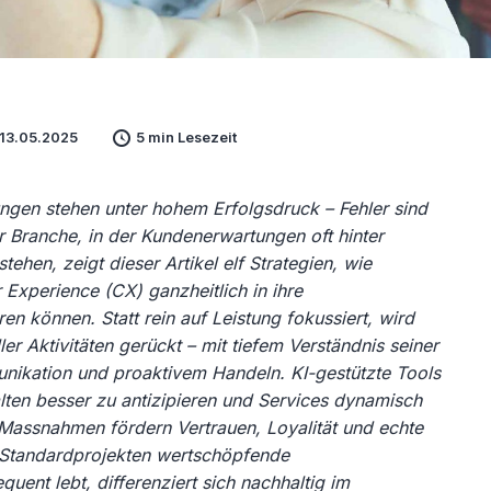
 13.05.2025
5 min Lesezeit
tungen stehen unter hohem Erfolgsdruck – Fehler sind
er Branche, in der Kundenerwartungen oft hinter
tehen, zeigt dieser Artikel elf Strategien, wie
Experience (CX) ganzheitlich in ihre
en können. Statt rein auf Leistung fokussiert, wird
er Aktivitäten gerückt – mit tiefem Verständnis seiner
nikation und proaktivem Handeln. KI-gestützte Tools
lten besser zu antizipieren und Services dynamisch
Massnahmen fördern Vertrauen, Loyalität und echte
 Standardprojekten wertschöpfende
ent lebt, differenziert sich nachhaltig im