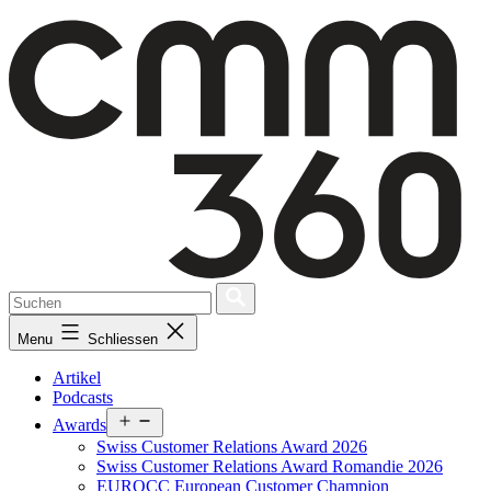
Skip
to
content
Menu
Schliessen
Artikel
Podcasts
Open
Awards
menu
Swiss Customer Relations Award 2026
Swiss Customer Relations Award Romandie 2026
EUROCC European Customer Champion