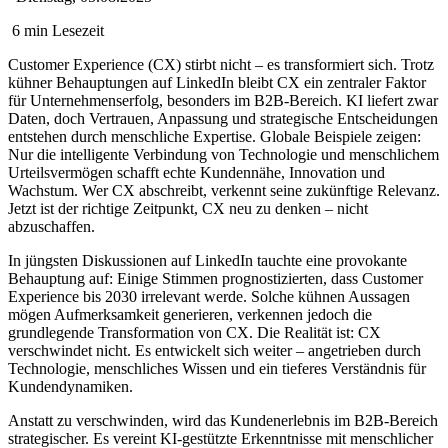
6 min Lesezeit
Customer Experience (CX) stirbt nicht – es transformiert sich. Trotz
kühner Behauptungen auf LinkedIn bleibt CX ein zentraler Faktor
für Unternehmenserfolg, besonders im B2B-Bereich. KI liefert zwar
Daten, doch Vertrauen, Anpassung und strategische Entscheidungen
entstehen durch menschliche Expertise. Globale Beispiele zeigen:
Nur die intelligente Verbindung von Technologie und menschlichem
Urteilsvermögen schafft echte Kundennähe, Innovation und
Wachstum. Wer CX abschreibt, verkennt seine zukünftige Relevanz.
Jetzt ist der richtige Zeitpunkt, CX neu zu denken – nicht
abzuschaffen.
In jüngsten Diskussionen auf LinkedIn tauchte eine provokante
Behauptung auf: Einige Stimmen prognostizierten, dass Customer
Experience bis 2030 irrelevant werde. Solche kühnen Aussagen
mögen Aufmerksamkeit generieren, verkennen jedoch die
grundlegende Transformation von CX. Die Realität ist: CX
verschwindet nicht. Es entwickelt sich weiter – angetrieben durch
Technologie, menschliches Wissen und ein tieferes Verständnis für
Kundendynamiken.
Anstatt zu verschwinden, wird das Kundenerlebnis im B2B-Bereich
strategischer. Es vereint KI-gestützte Erkenntnisse mit menschlicher