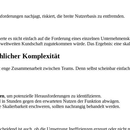
orderungen nachjagt, riskiert, die breite Nutzerbasis zu entfremden.
gierte es nicht einfach auf die Forderung eines einzelnen Unternehmens
 weltweiten Kundschaft zugutekommen würde. Das Ergebnis: eine skali
chlicher Komplexität
rt enge Zusammenarbeit zwischen Teams. Denn selbst scheinbar einfac
den
, um potenzielle Herausforderungen zu identifizieren.
in Stunden gegen den erwarteten Nutzen der Funktion abwägen.
e Skalierbarkeit erschweren, sollten nachrangig behandelt werden.
tscheidend ist auch, ob die Umsetzung Ineffizienzen erzeugt oder nicht