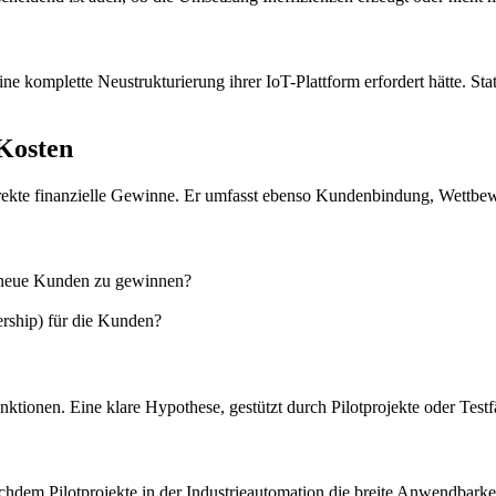
e komplette Neustrukturierung ihrer IoT-Plattform erfordert hätte. St
Kosten
irekte finanzielle Gewinne. Er umfasst ebenso Kundenbindung, Wettbewe
r neue Kunden zu gewinnen?
rship) für die Kunden?
ktionen. Eine klare Hypothese, gestützt durch Pilotprojekte oder Testfä
chdem Pilotprojekte in der Industrieautomation die breite Anwendbarkeit 