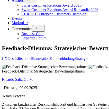
Awards
menu
Swiss Customer Relations Award 2026
Swiss Customer Relations Award Romandie 2026
EUROCC European Customer Champion
Events
Marktplatz
Open
Communities
menu
Business Club
Experten Forum
Feedback-Dilemma: Strategischer Bewer
CX
Geschäftsmodell
Innovation
Kundenbindung
Strategie
Feedback-Dilemma: Strategischer Bewertungsrahmen
Ricardo Saltz Gulko
Dienstag, 09.09.2025
6 min Lesezeit
Zwischen kurzfristiger Reaktionsfähigkeit und langfristiger Strateg
jedoch das Risiko von Ressourcenüberlastung und Produktverwässerun