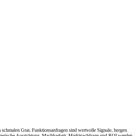
 schmalen Grat. Funktionsanfragen sind wertvolle Signale, bergen
rategische Ausrichtung, Machbarkeit, Marktnachfrage und ROI werden