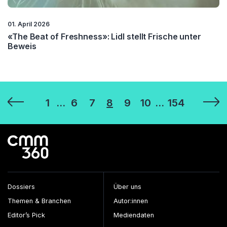
01. April 2026
«The Beat of Freshness»: Lidl stellt Frische unter
Beweis
Seitennummerierung
1
…
6
7
8
9
10
…
154
der
Beiträge
Dossiers
Über uns
Themen & Branchen
Autor:innen
Editor’s Pick
Mediendaten