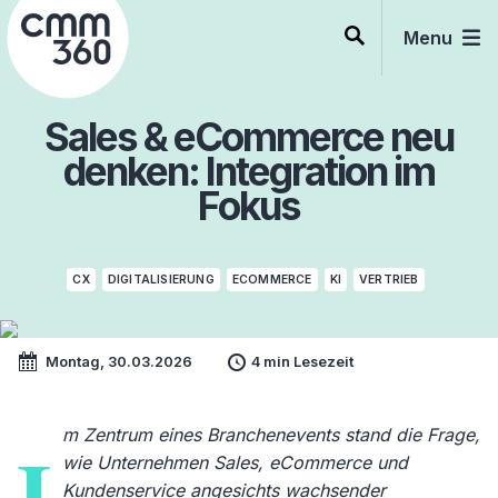
Skip
to
Menu
content
Sales & eCommerce neu
denken: Integration im
Fokus
CX
DIGITALISIERUNG
ECOMMERCE
KI
VERTRIEB
Montag, 30.03.2026
4 min Lesezeit
m Zentrum eines Branchenevents stand die Frage,
I
wie Unternehmen Sales, eCommerce und
Kundenservice angesichts wachsender