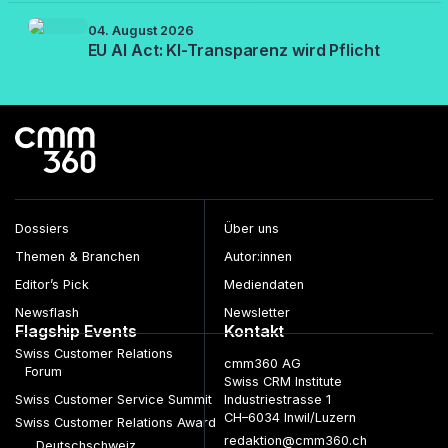
04. August 2026
EU AI Act: KI-Transparenz wird Pflicht
Dossiers
Über uns
Themen & Branchen
Autor:innen
Editor’s Pick
Mediendaten
Newsflash
Newsletter
Flagship Events
Kontakt
Swiss Customer Relations
cmm360 AG
Forum
Swiss CRM Institute
Swiss Customer Service Summit
Industriestrasse 1
CH–6034 Inwil/Luzern
Swiss Customer Relations Award
redaktion@cmm360.ch
Deutschschweiz