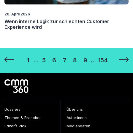
20. April 2026
Wenn interne Logik zur schlechten Customer
Experience wird
Seitennummerierung
1
…
5
6
7
8
9
…
154
der
Beiträge
Dossiers
Über uns
Themen & Branchen
Autor:innen
Editor’s Pick
Mediendaten