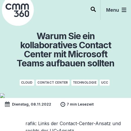
Skip
to
Menu
content
Warum Sie ein
kollaboratives Contact
Center mit Microsoft
Teams aufbauen sollten
CLOUD
CONTACT CENTER
TECHNOLOGIE
UCC
Dienstag, 08.11.2022
7 min Lesezeit
rafik
:
Links der Contact-Center-Ansatz und
rechts der UC-Ansatz