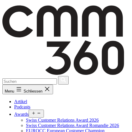
Skip
to
content
Menu
Schliessen
Artikel
Podcasts
Open
Awards
menu
Swiss Customer Relations Award 2026
Swiss Customer Relations Award Romandie 2026
EUROCC European Customer Champion