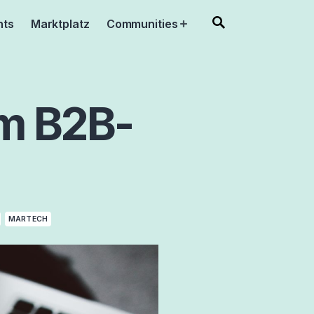
nts
Marktplatz
Communities
Open
menu
im B2B-
MARTECH