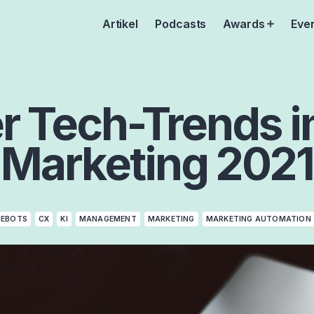
Artikel
Podcasts
Awards
Eve
Open
menu
er Tech-Trends 
Marketing 2021
CEBOTS
CX
KI
MANAGEMENT
MARKETING
MARKETING AUTOMATION