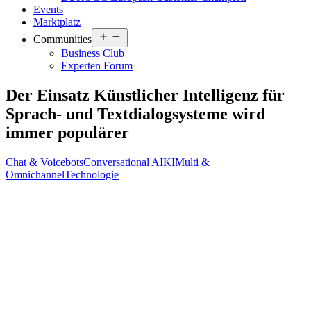
Events
Marktplatz
Open
Communities
menu
Business Club
Experten Forum
Der Einsatz Künstlicher Intelligenz für
Sprach- und Textdialogsysteme wird
immer populärer
Chat & Voicebots
Conversational AI
KI
Multi &
Omnichannel
Technologie