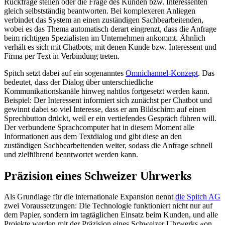
Rückfrage stellen oder die Frage des Kunden bzw. Interessenten
gleich selbstständig beantworten. Bei komplexeren Anliegen
verbindet das System an einen zuständigen Sachbearbeitenden,
wobei es das Thema automatisch derart eingrenzt, dass die Anfrage
beim richtigen Spezialisten im Unternehmen ankommt. Ähnlich
verhält es sich mit Chatbots, mit denen Kunde bzw. Interessent und
Firma per Text in Verbindung treten.
Spitch setzt dabei auf ein sogenanntes
Omnichannel-Konzept
. Das
bedeutet, dass der Dialog über unterschiedliche
Kommunikationskanäle hinweg nahtlos fortgesetzt werden kann.
Beispiel: Der Interessent informiert sich zunächst per Chatbot und
gewinnt dabei so viel Interesse, dass er am Bildschirm auf einen
Sprechbutton drückt, weil er ein vertiefendes Gespräch führen will.
Der verbundene Sprachcomputer hat in diesem Moment alle
Informationen aus dem Textdialog und gibt diese an den
zuständigen Sachbearbeitenden weiter, sodass die Anfrage schnell
und zielführend beantwortet werden kann.
Präzision eines Schweizer Uhrwerks
Als Grundlage für die internationale Expansion nennt
die Spitch AG
zwei Voraussetzungen: Die Technologie funktioniert nicht nur auf
dem Papier, sondern im tagtäglichen Einsatz beim Kunden, und alle
Projekte werden mit der Präzision eines Schweizer Uhrwerks «on