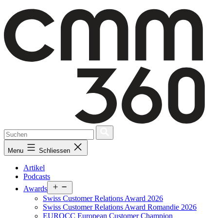
Skip
to
content
Menu
Schliessen
Artikel
Podcasts
Open
Awards
menu
Swiss Customer Relations Award 2026
Swiss Customer Relations Award Romandie 2026
EUROCC European Customer Champion