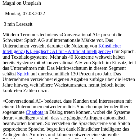
Magni on Unsplash
Montag, 07.03.2022
3 min Lesezeit
Mit dem Terminus technicus «Conversational AI» prescht die
Schweizer Spitch AG auf internationale Märkte vor. Das
Unternehmen versteht darunter die Nutzung von
Künstlicher
Intelligenz (KI, englisch: AI für «Artificial Intelligence»)
für Sprach-
und Textdialog­systeme. Mehr als 40 Konzerne weltweit haben
bereits Systeme mit «Conversational AI» von Spitch im Einsatz, teilt
das Unternehmen mit. Das Marktwachstum in diesem Segment
schätzt
Spitch
auf durchschnittlich 130 Prozent pro Jahr. Das
Unternehmen verzeichnet eigenen Angaben zufolge über die letzten
Jahre hinweg weit höhere Wachstumsraten, nennt jedoch keine
konkreten Zahlen dazu.
«Conversational AI» bedeutet, dass Kunden und Interessenten mit
einem Unternehmen entweder mittels Sprachcomputer oder über
sogenannte
Chatbots
in Dialog treten können, wobei die Systeme
derart «intelligent» sind, dass sie gängige Anfragen automatisch
beantworten können. So verstehen die Sprachsysteme von Spitch
gesprochene Sprache, begreifen dank Künstlicher Intelligenz das
Anliegen des Anrufers und können entweder eine sinnvolle