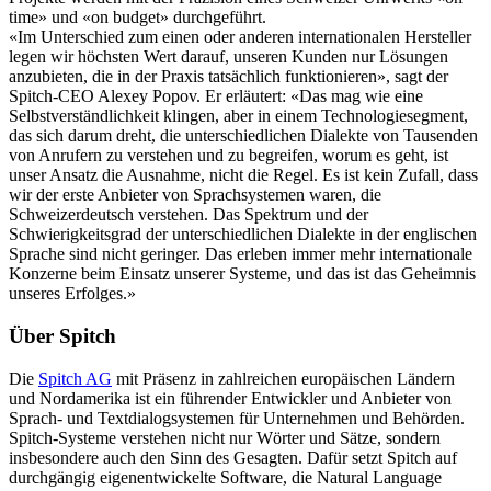
time» und «on budget» durchgeführt.
«Im Unterschied zum einen oder anderen internationalen Hersteller
legen wir höchsten Wert darauf, unseren Kunden nur Lösungen
anzubieten, die in der Praxis tatsächlich funktionieren», sagt der
Spitch-CEO Alexey Popov. Er erläutert: «Das mag wie eine
Selbstverständlichkeit klingen, aber in einem Technologiesegment,
das sich darum dreht, die unterschiedlichen Dialekte von Tausenden
von Anrufern zu verstehen und zu begreifen, worum es geht, ist
unser Ansatz die Ausnahme, nicht die Regel. Es ist kein Zufall, dass
wir der erste Anbieter von Sprachsystemen waren, die
Schweizerdeutsch verstehen. Das Spektrum und der
Schwierigkeitsgrad der unterschiedlichen Dialekte in der englischen
Sprache sind nicht geringer. Das erleben immer mehr internationale
Konzerne beim Einsatz unserer Systeme, und das ist das Geheimnis
unseres Erfolges.»
Über Spitch
Die
Spitch AG
mit Präsenz in zahlreichen europäischen Ländern
und Nordamerika ist ein führender Entwickler und Anbieter von
Sprach- und Textdialogsystemen für Unternehmen und Behörden.
Spitch-Systeme verstehen nicht nur Wörter und Sätze, sondern
insbesondere auch den Sinn des Gesagten. Dafür setzt Spitch auf
durchgängig eigenentwickelte Software, die Natural Language