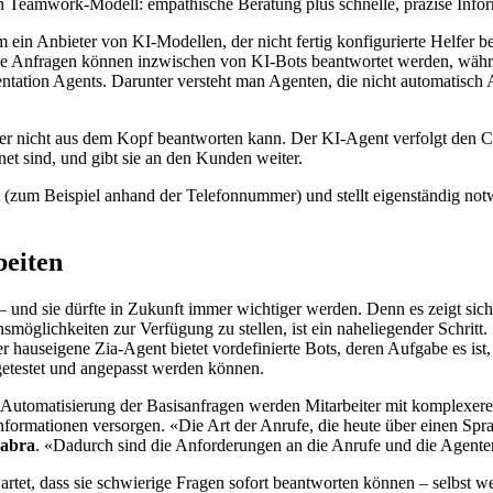
 ein Teamwork-Modell: empathische Beratung plus schnelle, präzise Inf
ein Anbieter von KI-Modellen, der nicht fertig konfigurierte Helfer ber
e Anfragen können inzwischen von KI-Bots beantwortet werden, während
mentation Agents. Darunter versteht man Agenten, die nicht automatisch
eiter nicht aus dem Kopf beantworten kann. Der KI-Agent verfolgt den 
gnet sind, und gibt sie an den Kunden weiter.
rt (zum Beispiel anhand der Telefonnummer) und stellt eigenständig no
eiten
 und sie dürfte in Zukunft immer wichtiger werden. Denn es zeigt sic
smöglichkeiten zur Verfügung zu stellen, ist ein naheliegender Schritt.
 hauseigene Zia-Agent bietet vordefinierte Bots, deren Aufgabe es ist, 
etestet und angepasst werden können.
 Automatisierung der Basisanfragen werden Mitarbeiter mit komplexeren
Informationen versorgen. «Die Art der Anrufe, die heute über einen Spra
Jabra
. «Dadurch sind die Anforderungen an die Anrufe und die Agente
rtet, dass sie schwierige Fragen sofort beantworten können – selbst w