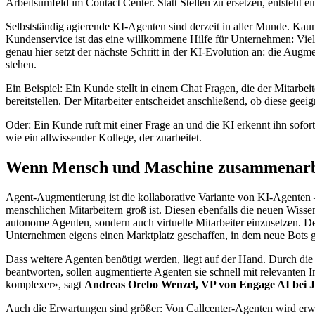
Arbeitsumfeld im Contact Center. Statt Stellen zu ersetzen, entsteht
Selbstständig agierende KI-Agenten sind derzeit in aller Munde. Kaum 
Kundenservice ist das eine willkommene Hilfe für Unternehmen: Viel
genau hier setzt der nächste Schritt in der KI-Evolution an: die Aug
stehen.
Ein Beispiel: Ein Kunde stellt in einem Chat Fragen, die der Mitarb
bereitstellen. Der Mitarbeiter entscheidet anschließend, ob diese geei
Oder: Ein Kunde ruft mit einer Frage an und die KI erkennt ihn sofo
wie ein allwissender Kollege, der zuarbeitet.
Wenn Mensch und Maschine zusammenarb
Agent-Augmentierung ist die kollaborative Variante von KI-Agenten –
menschlichen Mitarbeitern groß ist. Diesen ebenfalls die neuen Wissen
autonome Agenten, sondern auch virtuelle Mitarbeiter einzusetzen. Der
Unternehmen eigens einen Marktplatz geschaffen, in dem neue Bots g
Dass weitere Agenten benötigt werden, liegt auf der Hand. Durch die
beantworten, sollen augmentierte Agenten sie schnell mit relevanten 
komplexer», sagt
Andreas Orebo Wenzel, VP von Engage AI bei 
Auch die Erwartungen sind größer: Von Callcenter-Agenten wird erwa