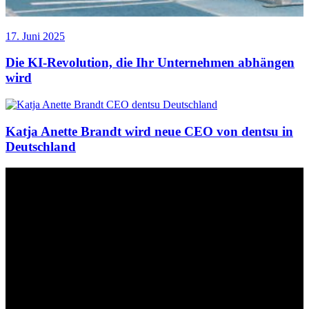
17. Juni 2025
Die KI-Revolution, die Ihr Unternehmen abhängen
wird
Katja Anette Brandt wird neue CEO von dentsu in
Deutschland