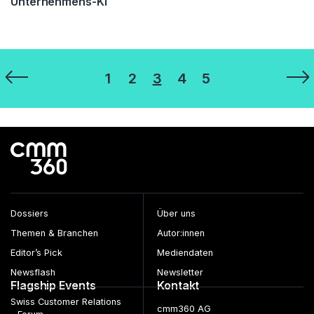
Unternehmens-KI
Seitennummerierung
1
2
3
4
5
der
Beiträge
Dossiers
Über uns
Themen & Branchen
Autor:innen
Editor’s Pick
Mediendaten
Newsflash
Newsletter
Flagship Events
Kontakt
Swiss Customer Relations
cmm360 AG