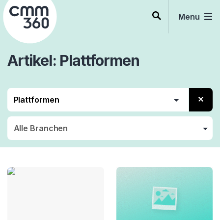
Skip
to
Menu
content
Artikel
Plattformen
Trends
Experience Economy
Mobilität
Plattformen
Sharing Economy