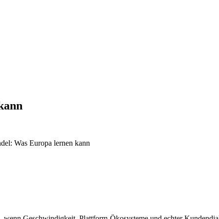
 kann
nen, wenn Geschwindigkeit, Plattform-Ökosysteme und echter Kundendi