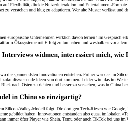
n auf Flexibilität, direkte Nutzerinteraktion und Entertainment-Forma
set zu verstehen und klug zu adaptieren. Wer alte Muster verlässt und
nen europäische Unternehmen wirklich davon lernen? Im Gespräch erk
ttform-Ökosysteme mit Erfolg zu tun haben und weshalb es vor allem
 Interviews widmen, interessiert mich, w
o die spannendsten Innovationen entstehen. Früher war das im Silicon 
ue und zukunftsweisende Ideen von dort kommen. Leider wird das im We
 Blick nach Osten zu richten und besser zu verstehen, was in China bere
el in China so einzigartig?
dem Silicon-Valley-Modell folgt. Die dortigen Tech-Riesen wie Google,
steme gebildet haben. Innovationen entstanden also quasi im lokalen «
dann immer öfter Player wie Shein, Temu oder auch TikTok bei uns im