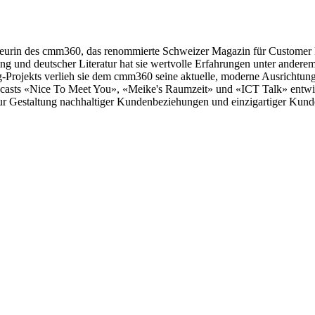
teurin des cmm360, das renommierte Schweizer Magazin für Customer Re
g und deutscher Literatur hat sie wertvolle Erfahrungen unter ande
ojekts verlieh sie dem cmm360 seine aktuelle, moderne Ausrichtung. 
Podcasts «Nice To Meet You», «Meike's Raumzeit» und «ICT Talk» entwic
zur Gestaltung nachhaltiger Kundenbeziehungen und einzigartiger Kund