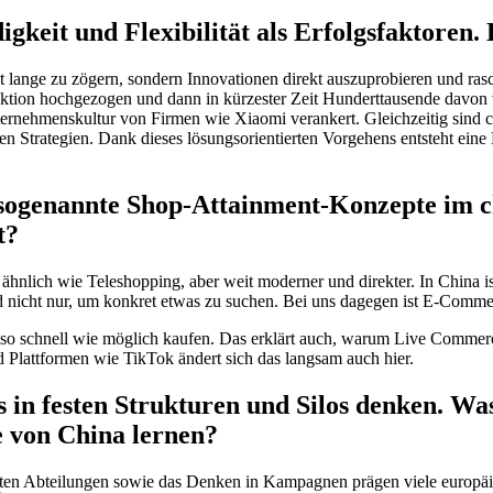
gkeit und Flexibilität als Erfolgsfaktoren.
cht lange zu zögern, sondern Innovationen direkt auszuprobieren und ra
oduktion hochgezogen und dann in kürzester Zeit Hunderttausende davo
 Unternehmenskultur von Firmen wie Xiaomi verankert. Gleichzeitig sind
lten Strategien. Dank dieses lösungsorientierten Vorgehens entsteht eine
 sogenannte Shop-Attainment-Konzepte im 
t?
nlich wie Teleshopping, aber weit moderner und direkter. In China ist
nd nicht nur, um konkret etwas zu suchen. Bei uns dagegen ist E-Comm
o schnell wie möglich kaufen. Das erklärt auch, warum Live Commerce b
d Plattformen wie TikTok ändert sich das langsam auch hier.
ns in festen Strukturen und Silos denken. W
 von China lernen?
nzten Abteilungen sowie das Denken in Kampagnen prägen viele europäi