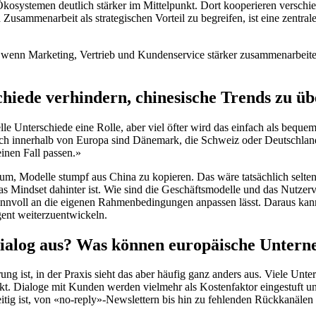
osystemen deutlich stärker im Mittelpunkt. Dort kooperieren verschi
d Zusammenarbeit als strategischen Vorteil zu begreifen, ist eine zentr
, wenn Marketing, Vertrieb und Kundenservice stärker zusammenarbeit
rschiede verhindern, chinesische Trends zu
elle Unterschiede eine Rolle, aber viel öfter wird das einfach als beq
Auch innerhalb von Europa sind Dänemark, die Schweiz oder Deutschland
inen Fall passen.»
rum, Modelle stumpf aus China zu kopieren. Das wäre tatsächlich selten 
 Mindset dahinter ist. Wie sind die Geschäftsmodelle und das Nutzerve
 sinnvoll an die eigenen Rahmenbedingungen anpassen lässt. Daraus kan
gent weiterzuentwickeln.
ialog aus? Was können europäische Untern
ung ist, in der Praxis sieht das aber häufig ganz anders aus. Viele 
takt. Dialoge mit Kunden werden vielmehr als Kostenfaktor eingestuft un
g ist, von «no-reply»-Newslettern bis hin zu fehlenden Rückkanälen