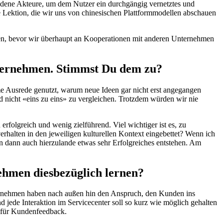
edene Akteure, um dem Nutzer ein durchgängig vernetztes und
ale Lektion, die wir uns von chinesischen Plattformmodellen abschauen
en, bevor wir überhaupt an Kooperationen mit anderen Unternehmen
 übernehmen. Stimmst Du dem zu?
ueme Ausrede genutzt, warum neue Ideen gar nicht erst angegangen
 nicht «eins zu eins» zu vergleichen. Trotzdem würden wir nie
erfolgreich und wenig zielführend. Viel wichtiger ist es, zu
rhalten in den jeweiligen kulturellen Kontext eingebettet? Wenn ich
n dann auch hierzulande etwas sehr Erfolgreiches entstehen. Am
ehmen diesbezüglich lernen?
Unternehmen haben nach außen hin den Anspruch, den Kunden ins
d jede Interaktion im Servicecenter soll so kurz wie möglich gehalten
 für Kundenfeedback.