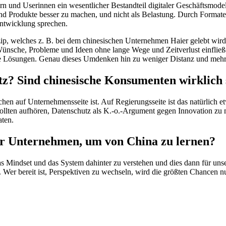
sern und Userinnen ein wesentlicher Bestandteil digitaler Geschäftsmo
 Produkte besser zu machen, und nicht als Belastung. Durch Formate
entwicklung sprechen.
ip, welches z. B. bei dem chinesischen Unternehmen Haier gelebt wird. 
ünsche, Probleme und Ideen ohne lange Wege und Zeitverlust einflie
ive Lösungen. Genau dieses Umdenken hin zu weniger Distanz und mehr d
z? Sind chinesische Konsumenten wirklich s
chen auf Unternehmensseite ist. Auf Regierungsseite ist das natürlich 
ollten aufhören, Datenschutz als K.-o.-Argument gegen Innovation zu m
aten.
für Unternehmen, um von China zu lernen?
s Mindset und das System dahinter zu verstehen und dies dann für uns
. Wer bereit ist, Perspektiven zu wechseln, wird die größten Chancen n