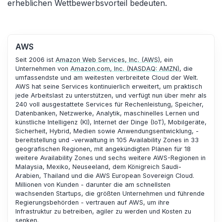
erheblichen Wettbewerbsvorteil bedeuten.
AWS
Seit 2006 ist
Amazon Web Services, Inc. (AWS)
, ein
Unternehmen von
Amazon.com, Inc. (NASDAQ: AMZN)
, die
umfassendste und am weitesten verbreitete Cloud der Welt.
AWS hat seine Services kontinuierlich erweitert, um praktisch
jede Arbeitslast zu unterstützen, und verfügt nun über mehr als
240 voll ausgestattete Services für Rechenleistung, Speicher,
Datenbanken, Netzwerke, Analytik, maschinelles Lernen und
künstliche Intelligenz (KI), Internet der Dinge (IoT), Mobilgeräte,
Sicherheit, Hybrid, Medien sowie Anwendungsentwicklung, -
bereitstellung und -verwaltung in 105 Availability Zones in 33
geografischen Regionen, mit angekündigten Plänen für 18
weitere Availability Zones und sechs weitere AWS-Regionen in
Malaysia, Mexiko, Neuseeland, dem Königreich Saudi-
Arabien, Thailand und die AWS European Sovereign Cloud.
Millionen von Kunden - darunter die am schnellsten
wachsenden Startups, die größten Unternehmen und führende
Regierungsbehörden - vertrauen auf AWS, um ihre
Infrastruktur zu betreiben, agiler zu werden und Kosten zu
senken.