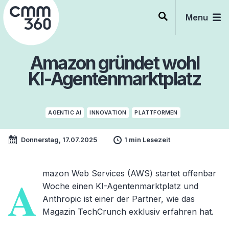
Skip
to
Menu
content
Amazon gründet wohl
KI-Agentenmarktplatz
AGENTIC AI
INNOVATION
PLATTFORMEN
Donnerstag, 17.07.2025
1 min Lesezeit
mazon Web Services (AWS) startet offenbar
A
Woche einen KI-Agentenmarktplatz und
Anthropic ist einer der Partner, wie das
Magazin TechCrunch exklusiv erfahren hat.