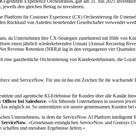
I-gestützte Experience Orchestration, gab am 31. Juli 2025 Investitio
jeweils den gleichen Betrag zu investieren.
sche Plattform für Customer Experience (CX) Orchestrierung für Unterne
ür den Rückkauf von Anteilen bestehender Gesellschafter verwendet we
m, da Unternehmen ihre CX-Strategien zunehmend mit Hilfe von Künstli
Plattform einen jährlich wiederkehrenden Umsatz (Annual Recurring Re
e Net Revenue Retention (NRR)ii lag in den vergangenen vier Quartale
eine ganzheitliche Orchestrierung von Kundenerlebnissen, die Loyalitä
esforce und ServiceNow. Für uns ist das ein Zeichen für die wachsend
estützte und agentische KI-Erlebnisse für Kunden über alle Kanäle hinw
Officer bei Salesforce
. «Als führende Unternehmen in unseren jeweil
I-Ära möglich ist. So unterstützen wir unsere gemeinsamen Kunden bei 
ischen Unternehmens, in dem die ServiceNow AI Platform intelligente 
ei ServiceNow
. «Gemeinsam ermöglichen ServiceNow und Genesys Unter
ab schaffen und messbare Ergebnisse liefern.»