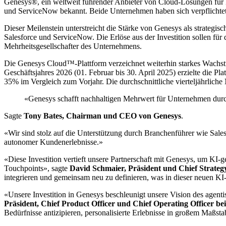
Genesys®, ein weltweit führender Anbieter von Cloud-Lösungen für K
und ServiceNow bekannt. Beide Unternehmen haben sich verpflichtet, 
Dieser Meilenstein unterstreicht die Stärke von Genesys als strategi
Salesforce und ServiceNow. Die Erlöse aus der Investition sollen f
Mehrheitsgesellschafter des Unternehmens.
Die Genesys Cloud™-Plattform verzeichnet weiterhin starkes Wachstu
Geschäftsjahres 2026 (01. Februar bis 30. April 2025) erzielte die 
35% im Vergleich zum Vorjahr. Die durchschnittliche vierteljährlich
«Genesys schafft nachhaltigen Mehrwert für Unternehmen durch 
Sagte
Tony Bates, Chairman und CEO von Genesys
.
«Wir sind stolz auf die Unterstützung durch Branchenführer wie Sal
autonomer Kundenerlebnisse.»
«Diese Investition vertieft unsere Partnerschaft mit Genesys, um KI-g
Touchpoints», sagte
David Schmaier, Präsident und Chief Strategy 
integrieren und gemeinsam neu zu definieren, was in dieser neuen K
«Unsere Investition in Genesys beschleunigt unsere Vision des agent
Präsident, Chief Product Officer und Chief Operating Officer b
Bedürfnisse antizipieren, personalisierte Erlebnisse in großem Maßst