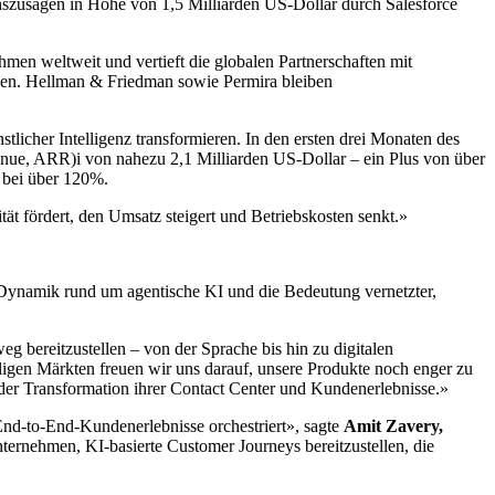
nszusagen in Höhe von 1,5 Milliarden US-Dollar durch Salesforce
hmen weltweit und vertieft die globalen Partnerschaften mit
rden. Hellman & Friedman sowie Permira bleiben
cher Intelligenz transformieren. In den ersten drei Monaten des
venue, ARR)i von nahezu 2,1 Milliarden US-Dollar – ein Plus von über
n bei über 120%.
t fördert, den Umsatz steigert und Betriebskosten senkt.»
e Dynamik rund um agentische KI und die Bedeutung vernetzter,
eg bereitzustellen – von der Sprache bis hin zu digitalen
igen Märkten freuen wir uns darauf, unsere Produkte noch enger zu
der Transformation ihrer Contact Center und Kundenerlebnisse.»
End-to-End-Kundenerlebnisse orchestriert», sagte
Amit Zavery,
nehmen, KI-basierte Customer Journeys bereitzustellen, die