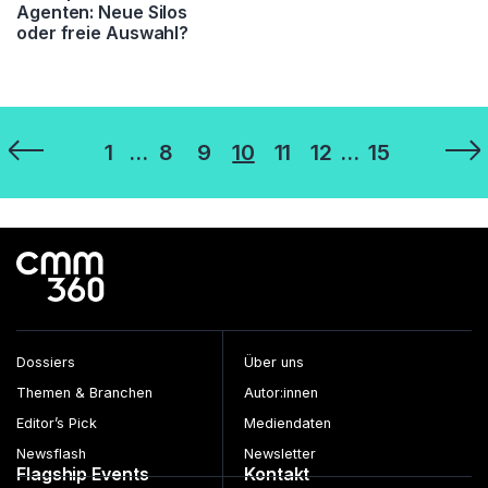
Agenten: Neue Silos
oder freie Auswahl?
Seitennummerierung
1
…
8
9
10
11
12
…
15
der
Beiträge
Dossiers
Über uns
Themen & Branchen
Autor:innen
Editor’s Pick
Mediendaten
Newsflash
Newsletter
Flagship Events
Kontakt