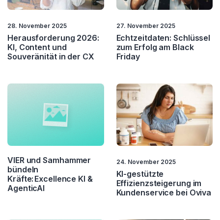
LLM
Machine Learning
28. November 2025
27. November 2025
Herausforderung 2026:
Echtzeitdaten: Schlüssel
NLP
Predictive Intelligence
KI, Content und
zum Erfolg am Black
Souveränität in der CX
Friday
RAG
Rechtssicherheit
VIER und Samhammer
24. November 2025
bündeln
KI-gestützte
Kräfte: Excellence KI &
Effizienzsteigerung im
AgenticAI
Kundenservice bei Oviva