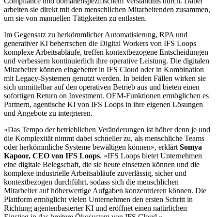
Compliance und domänenspezifischem Verständnis durch. Dabei
arbeiten sie direkt mit den menschlichen Mitarbeitenden zusammen,
um sie von manuellen Tätigkeiten zu entlasten.
Im Gegensatz zu herkömmlicher Automatisierung, RPA und
generativer KI beherrschen die Digital Workers von IFS Loops
komplexe Arbeitsabläufe, treffen kontextbezogene Entscheidungen
und verbessern kontinuierlich ihre operative Leistung. Die digitalen
Mitarbeiter können eingebettet in IFS Cloud oder in Kombination
mit Legacy-Systemen genutzt werden. In beiden Fällen wirken sie
sich unmittelbar auf den operativen Betrieb aus und bieten einen
sofortigen Return on Investment. OEM-Funktionen ermöglichen es
Partnern, agentische KI von IFS Loops in ihre eigenen Lösungen
und Angebote zu integrieren.
«Das Tempo der betrieblichen Veränderungen ist höher denn je und
die Komplexität nimmt dabei schneller zu, als menschliche Teams
oder herkömmliche Systeme bewältigen können», erklärt
Somya
Kapoor, CEO von IFS Loops
. «IFS Loops bietet Unternehmen
eine digitale Belegschaft, die sie heute einsetzen können und die
komplexe industrielle Arbeitsabläufe zuverlässig, sicher und
kontextbezogen durchführt, sodass sich die menschlichen
Mitarbeiter auf höherwertige Aufgaben konzentrieren können. Die
Plattform ermöglicht vielen Unternehmen den ersten Schritt in
Richtung agentenbasierter KI und eröffnet einen natürlichen
Einstieg in das breitere Ökosystem von IFS Cloud.»