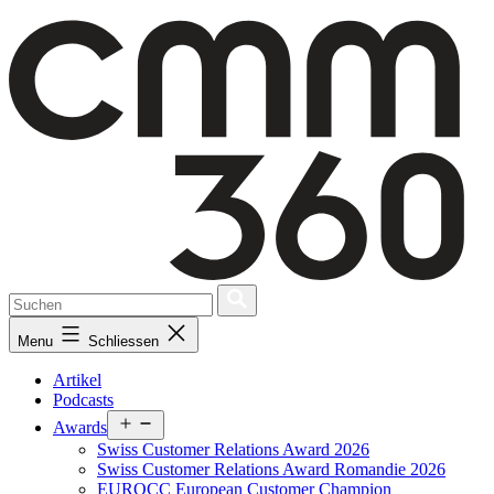
Skip
to
content
Menu
Schliessen
Artikel
Podcasts
Open
Awards
menu
Swiss Customer Relations Award 2026
Swiss Customer Relations Award Romandie 2026
EUROCC European Customer Champion