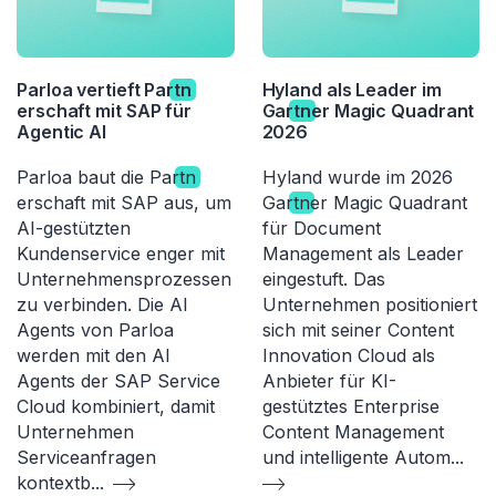
Parloa vertieft Par
tn
Hyland als Leader im
erschaft mit SAP für
Gar
tn
er Magic Quadrant
Agentic AI
2026
Parloa baut die Par
tn
Hyland wurde im 2026
erschaft mit SAP aus, um
Gar
tn
er Magic Quadrant
AI-gestützten
für Document
Kundenservice enger mit
Management als Leader
Unternehmensprozessen
eingestuft. Das
zu verbinden. Die AI
Unternehmen positioniert
Agents von Parloa
sich mit seiner Content
werden mit den AI
Innovation Cloud als
Agents der SAP Service
Anbieter für KI-
Cloud kombiniert, damit
gestütztes Enterprise
Unternehmen
Content Management
Serviceanfragen
und intelligente Autom
...
kontextb
...