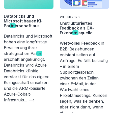
Databricks und
23. Juli 2026
Microsoft bauen KI-
Unstrukturiertes
Par
tn
erschaft aus
Feedback als CX-
Erkenn
tn
isquelle
Databricks und Microsoft
haben eine langfristige
Wertvolles Feedback in
Erweiterung ihrer
B2B-Beziehungen
strategischen Par
tn
entsteht selten auf
erschaft angekündigt.
Anfrage. Es fällt beiläufig
Databricks wird Azure
– in einem
Databricks künftig
Supportgespräch,
verstärkt für das eigene
zwischen den Zeilen
Kerngeschäft einsetzen
einer E-Mail, in der
und die ARM-basierte
Wortwahl eines
Azure-Cobalt-
Projektmeetings. Kunden
Infrastrukt
...
sagen, was sie denken,
aber nicht dann, wenn
ei
...