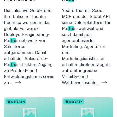
Die salesfive GmbH und
Yext öffnet mit Scout
ihre britische Tochter
MCP und der Scout API
fluent:cx wurden in das
seine Datenplattform für
globale Forward-
Par
tn
er weltweit und
Deployed-Engineering-
setzt damit auf
Par
tn
ernetzwerk von
agentenbasiertes
Salesforce
Marketing. Agenturen
aufgenommen. Damit
und
erhält der Salesforce-
Marketingdienstleister
Par
tn
er direkten Zugang
erhalten direkten Zugriff
zu Produkt- und
auf umfangreiche
Entwicklungsteams sowie
Visibility- und
zu
...
Wettbewerbsdate
...
NEWSFLASH
NEWSFLASH