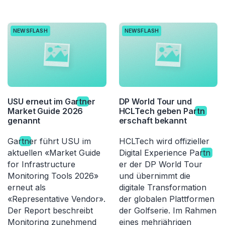
NEWSFLASH
NEWSFLASH
USU erneut im Gar
tn
er
DP World Tour und
Market Guide 2026
HCLTech geben Par
tn
genannt
erschaft bekannt
Gar
tn
er führt USU im
HCLTech wird offizieller
aktuellen «Market Guide
Digital Experience Par
tn
for Infrastructure
er der DP World Tour
Monitoring Tools 2026»
und übernimmt die
erneut als
digitale Transformation
«Representative Vendor».
der globalen Plattformen
Der Report beschreibt
der Golfserie. Im Rahmen
Monitoring zunehmend
eines mehrjährigen