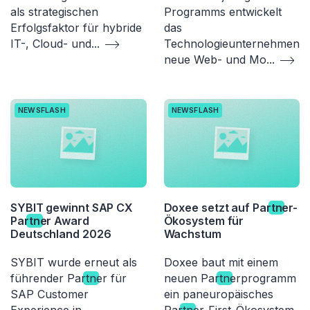
als strategischen
Programms entwickelt
Erfolgsfaktor für hybride
das
IT-, Cloud- und
...
Technologieunternehmen
neue Web- und Mo
...
NEWSFLASH
NEWSFLASH
SYBIT gewinnt SAP CX
Doxee setzt auf Par
tn
er-
Par
tn
er Award
Ökosystem für
Deutschland 2026
Wachstum
SYBIT wurde erneut als
Doxee baut mit einem
führender Par
tn
er für
neuen Par
tn
erprogramm
SAP Customer
ein paneuropäisches
Experience in
Par
tn
er-First-Ökosystem