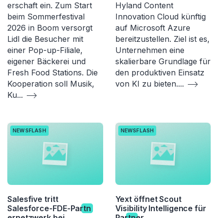
erschaft ein. Zum Start
Hyland Content
beim Sommerfestival
Innovation Cloud künftig
2026 in Boom versorgt
auf Microsoft Azure
Lidl die Besucher mit
bereitzustellen. Ziel ist es,
einer Pop-up-Filiale,
Unternehmen eine
eigener Bäckerei und
skalierbare Grundlage für
Fresh Food Stations. Die
den produktiven Einsatz
Kooperation soll Musik,
von KI zu bieten.
...
Ku
...
NEWSFLASH
NEWSFLASH
Salesfive tritt
Yext öffnet Scout
Salesforce-FDE-Par
tn
Visibility Intelligence für
ernetzwerk bei
Par
tn
er