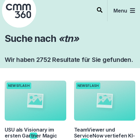
Skip
to
Menu
content
Suche nach
«tn»
Wir haben 2752 Resultate für Sie gefunden.
NEWSFLASH
NEWSFLASH
USU als Visionary im
TeamViewer und
ersten Gar
tn
er Magic
ServiceNow vertiefen KI-