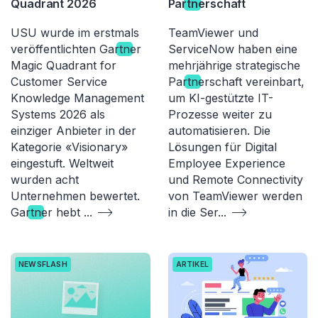
Quadrant 2026
Par
tn
erschaft
USU wurde im erstmals
TeamViewer und
veröffentlichten Gar
tn
er
ServiceNow haben eine
Magic Quadrant for
mehrjährige strategische
Customer Service
Par
tn
erschaft vereinbart,
Knowledge Management
um KI-gestützte IT-
Systems 2026 als
Prozesse weiter zu
einziger Anbieter in der
automatisieren. Die
Kategorie «Visionary»
Lösungen für Digital
eingestuft. Weltweit
Employee Experience
wurden acht
und Remote Connectivity
Unternehmen bewertet.
von TeamViewer werden
Gar
tn
er hebt
...
in die Ser
...
NEWSFLASH
ARTIKEL