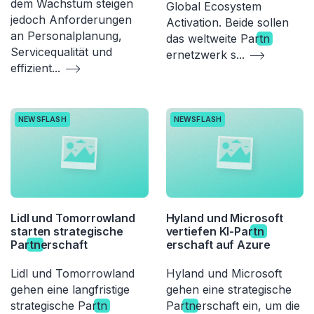
dem Wachstum steigen
Global Ecosystem
jedoch Anforderungen
Activation. Beide sollen
an Personalplanung,
das weltweite Par
tn
Servicequalität und
ernetzwerk s
...
effizient
...
NEWSFLASH
NEWSFLASH
Lidl und Tomorrowland
Hyland und Microsoft
starten strategische
vertiefen KI-Par
tn
Par
tn
erschaft
erschaft auf Azure
Lidl und Tomorrowland
Hyland und Microsoft
gehen eine langfristige
gehen eine strategische
strategische Par
tn
Par
tn
erschaft ein, um die