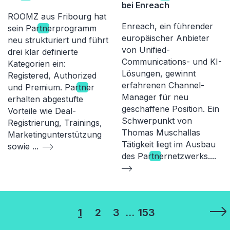
bei Enreach
ROOMZ aus Fribourg hat
Enreach, ein führender
sein Par
tn
erprogramm
europäischer Anbieter
neu strukturiert und führt
von Unified-
drei klar definierte
Communications- und KI-
Kategorien ein:
Lösungen, gewinnt
Registered, Authorized
erfahrenen Channel-
und Premium. Par
tn
er
Manager für neu
erhalten abgestufte
geschaffene Position. Ein
Vorteile wie Deal-
Schwerpunkt von
Registrierung, Trainings,
Thomas Muschallas
Marketingunterstützung
Tätigkeit liegt im Ausbau
sowie
...
des Par
tn
ernetzwerks.
...
Seitennummerierung
1
2
3
…
153
der