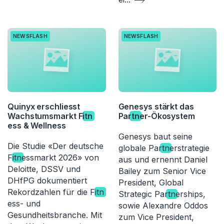
NEWSFLASH
NEWSFLASH
Quinyx erschliesst
Genesys stärkt das
Wachstumsmarkt Fi
tn
Par
tn
er-Ökosystem
ess & Wellness
Genesys baut seine
Die Studie «Der deutsche
globale Par
tn
erstrategie
Fi
tn
essmarkt 2026» von
aus und ernennt Daniel
Deloitte, DSSV und
Bailey zum Senior Vice
DHfPG dokumentiert
President, Global
Rekordzahlen für die Fi
tn
Strategic Par
tn
erships,
ess- und
sowie Alexandre Oddos
Gesundheitsbranche. Mit
zum Vice President,