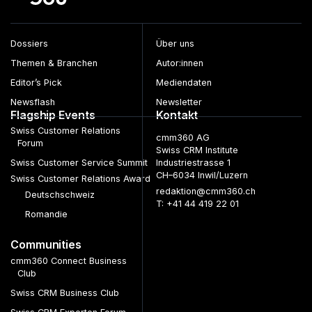
Dossiers
Über uns
Themen & Branchen
Autor:innen
Editor’s Pick
Mediendaten
Newsflash
Newsletter
Flagship Events
Kontakt
Swiss Customer Relations
cmm360 AG
Forum
Swiss CRM Institute
Swiss Customer Service Summit
Industriestrasse 1
CH–6034 Inwil/Luzern
Swiss Customer Relations Award
redaktion@cmm360.ch
Deutschschweiz
T: +41 44 419 22 01
Romandie
Communities
cmm360 Connect Business
Club
Swiss CRM Business Club