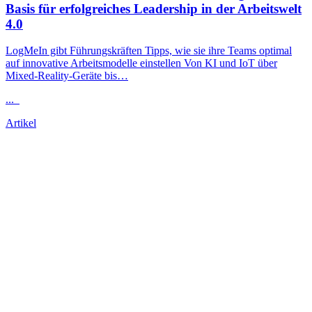
Basis für erfolgreiches
Leadership
in der Arbeitswelt
4.0
LogMeIn gibt Führungskräften Tipps, wie sie ihre Teams optimal
auf innovative Arbeitsmodelle einstellen Von KI und IoT über
Mixed-Reality-Geräte bis…
...
Artikel