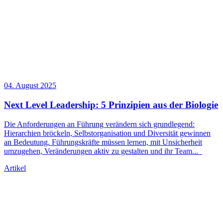
04. August 2025
Next Level
Leadership
: 5 Prinzipien aus der Biologie
Die Anforderungen an Führung verändern sich grundlegend:
Hierarchien bröckeln, Selbstorganisation und Diversität gewinnen
an Bedeutung. Führungskräfte müssen lernen, mit Unsicherheit
umzugehen, Veränderungen aktiv zu gestalten und ihr Team
...
Artikel