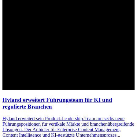
Hyland erweitert Führungsteam für KI und
regulierte Branchen
Hyland erweitert sein Product-
Leadership
-Team um sechs neue
Führungspositionen für vertikale Märkte und branchenübergreifende
Lösungen. Der Anbieter für Enterprise Content Management,
Content Intelligence und KI-gestützte Unternehmensprozes
...