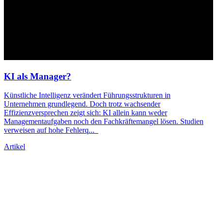
KI als Manager?
Künstliche Intelligenz verändert Führungsstrukturen in
Unternehmen grundlegend. Doch trotz wachsender
Effizienzversprechen zeigt sich: KI allein kann weder
Managementaufgaben noch den Fachkräftemangel lösen. Studien
verweisen auf hohe Fehlerq
...
Artikel