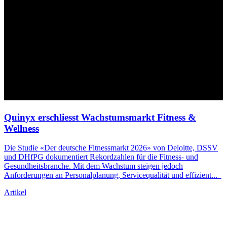
Quinyx erschliesst Wachstumsmarkt Fitness &
Wellness
Die Studie «Der deutsche Fitnessmarkt 2026» von Deloitte, DSSV
und DHfPG dokumentiert Rekordzahlen für die Fitness- und
Gesundheitsbranche. Mit dem Wachstum steigen jedoch
Anforderungen an Personalplanung, Servicequalität und effizient
...
Artikel