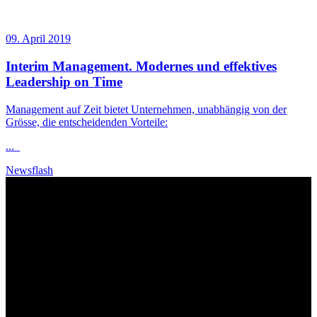
09. April 2019
Interim Management. Modernes und effektives
Leadership
on Time
Management auf Zeit bietet Unternehmen, unabhängig von der
Grösse, die entscheidenden Vorteile:
...
Newsflash