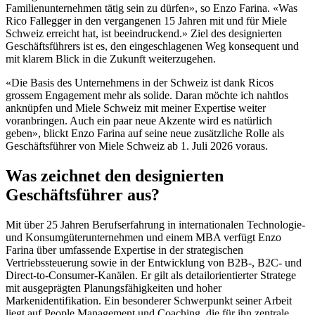
Familienunternehmen tätig sein zu dürfen», so Enzo Farina. «Was
Rico Fallegger in den vergangenen 15 Jahren mit und für Miele
Schweiz erreicht hat, ist beeindruckend.» Ziel des designierten
Geschäftsführers ist es, den eingeschlagenen Weg konsequent und
mit klarem Blick in die Zukunft weiterzugehen.
«Die Basis des Unternehmens in der Schweiz ist dank Ricos
grossem Engagement mehr als solide. Daran möchte ich nahtlos
anknüpfen und Miele Schweiz mit meiner Expertise weiter
voranbringen. Auch ein paar neue Akzente wird es natürlich
geben», blickt Enzo Farina auf seine neue zusätzliche Rolle als
Geschäftsführer von Miele Schweiz ab 1. Juli 2026 voraus.
Was zeichnet den designierten
Geschäftsführer aus?
Mit über 25 Jahren Berufserfahrung in internationalen Technologie-
und Konsumgüterunternehmen und einem MBA verfügt Enzo
Farina über umfassende Expertise in der strategischen
Vertriebssteuerung sowie in der Entwicklung von B2B-, B2C- und
Direct-to-Consumer-Kanälen. Er gilt als detailorientierter Stratege
mit ausgeprägten Planungsfähigkeiten und hoher
Markenidentifikation. Ein besonderer Schwerpunkt seiner Arbeit
liegt auf People Management und Coaching, die für ihn zentrale