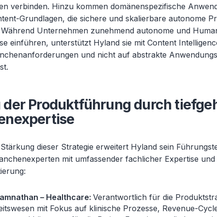
en verbinden. Hinzu kommen domänenspezifische Anwen
ntent-Grundlagen, die sichere und skalierbare autonome P
. Während Unternehmen zunehmend autonome und Human
 einführen, unterstützt Hyland sie mit Content Intelligence
nchenanforderungen und nicht auf abstrakte Anwendungsf
st.
 der Produktführung durch tiefg
enexpertise
 Stärkung dieser Strategie erweitert Hyland sein Führungs
anchenexperten mit umfassender fachlicher Expertise und
ierung:
Ramnathan – Healthcare:
Verantwortlich für die Produktstr
itswesen mit Fokus auf klinische Prozesse, Revenue-Cycl