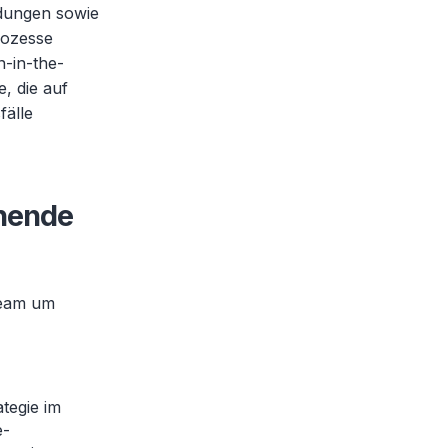
dungen sowie
rozesse
-in-the-
, die auf
älle
ehende
team um
ategie im
e-