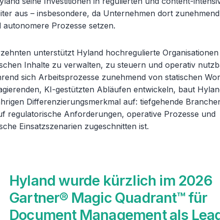
land seine Investitionen in regulierten und content-intensi
ter aus – insbesondere, da Unternehmen dort zunehmend 
d autonomere Prozesse setzen.
rzehnten unterstützt Hyland hochregulierte Organisationen 
ischen Inhalte zu verwalten, zu steuern und operativ nutz
end sich Arbeitsprozesse zunehmend von statischen Wor
gierenden, KI-gestützten Abläufen entwickeln, baut Hyland
ährigen Differenzierungsmerkmal auf: tiefgehende Branchen
 auf regulatorische Anforderungen, operative Prozesse und
ische Einsatzszenarien zugeschnitten ist.
Hyland wurde kürzlich im 2026
Gartner® Magic Quadrant™ für
Document Management als Lea