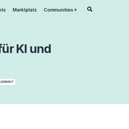
nts
Marktplatz
Communities
Open
menu
ür KI und
AGEMENT