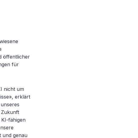
ewiesene
e
 öffentlicher
ngen für
KI nicht um
se», erklärt
 unseres
 Zukunft
KI-fähigen
unsere
t und genau