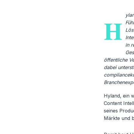
yla
H
Füh
Lös
Int
in 
Ges
öffentliche V
dabei unterst
complianceko
Branchenexpe
Hyland, ein 
Content Inte
seines Produ
Märkte und 