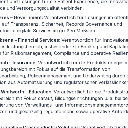
nt und Lösungen für die Patient Experience, die Innovatio
ce und Versorgungsqualität verbinden.
eres – Government:
Verantwortlich für Lösungen im öffent
s auf Transparenz, Sicherheit, Records Governance und
trierte digitale Services im großen Maßstab.
ksena – Financial Services:
Verantwortlich für Innovation
nstleistungsbereich, insbesondere in Banking und Kapitalm
 für Risikomanagement, Compliance und operative Resilien
ach – Insurance:
Verantwortlich für die Produktstrategie i
rungsbereich mit Fokus auf die Transformation von
earbeitung, Policenmanagement und Underwriting durch d
on aus Automatisierung und regulatorischer Verlässlichkeit
Whitworth – Education:
Verantwortlich für die Produktstra
ereich mit Fokus darauf, Bildungseinrichtungen u. a. bei de
ierung von Verwaltungs- und Informationsmanagementpr
zen und gleichzeitig regulatorische sowie operative Anfor
raballo – Cross-Industry Solutions:
Verantwortlich für d