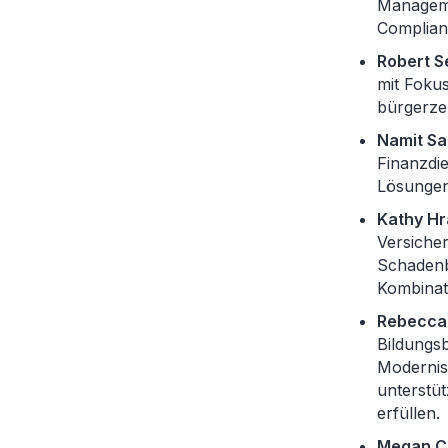
Manageme
Complian
Robert S
mit Foku
bürgerzen
Namit Sa
Finanzdie
Lösungen
Kathy Hr
Versiche
Schadenb
Kombinati
Rebecca 
Bildungsb
Modernis
unterstüt
erfüllen.
Megan Ca