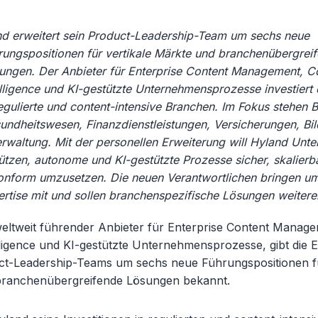
nd erweitert sein Product-Leadership-Team um sechs neue
rungspositionen für vertikale Märkte und branchenübergrei
ungen. Der Anbieter für Enterprise Content Management, C
elligence und KI-gestützte Unternehmensprozesse investiert 
regulierte und content-intensive Branchen. Im Fokus stehen 
undheitswesen, Finanzdienstleistungen, Versicherungen, Bi
erwaltung. Mit der personellen Erweiterung will Hyland Un
ützen, autonome und KI-gestützte Prozesse sicher, skalierb
nform umzusetzen. Die neuen Verantwortlichen bringen u
rtise mit und sollen branchenspezifische Lösungen weitere
weltweit führender Anbieter für Enterprise Content Manag
lligence und KI-gestützte Unternehmensprozesse, gibt die 
ct-Leadership-Teams um sechs neue Führungspositionen fü
branchenübergreifende Lösungen bekannt.