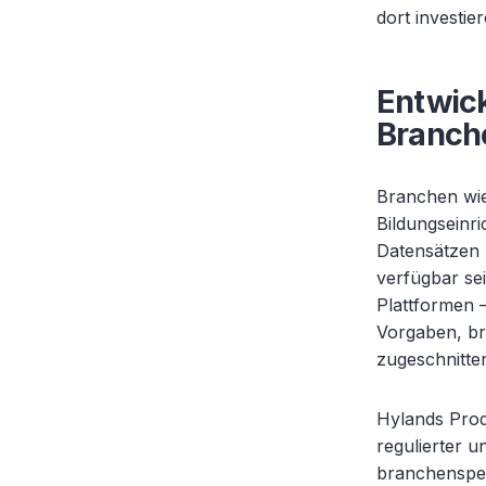
dort investie
Entwick
Branch
Branchen wie
Bildungseinr
Datensätzen u
verfügbar se
Plattformen –
Vorgaben, br
zugeschnitten
Hylands Prod
regulierter 
branchenspez