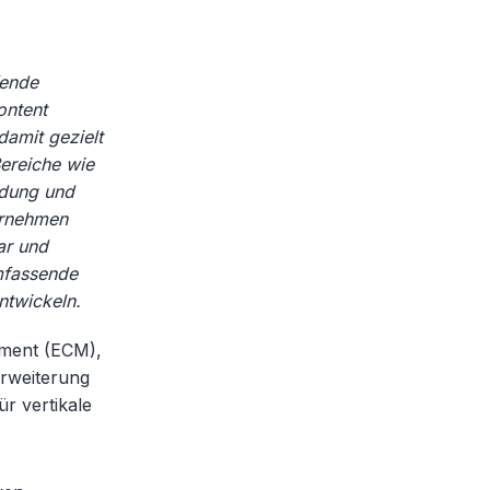
fende
ontent
damit gezielt
Bereiche wie
ldung und
ternehmen
ar und
mfassende
ntwickeln.
ement (ECM),
Erweiterung
r vertikale