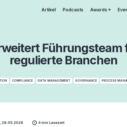
Artikel
Podcasts
Awards
Eve
Open
menu
rweitert Führungsteam f
regulierte Branchen
TION
COMPLIANCE
DATA MANAGEMENT
GOVERNANCE
PROCESS MAN
, 28.05.2026
4 min Lesezeit