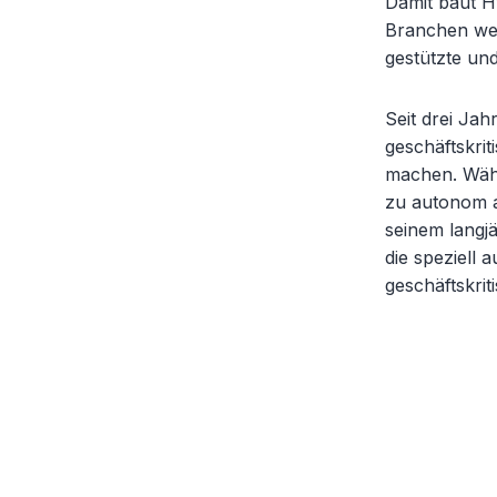
Damit baut Hy
Branchen wei
gestützte un
Seit drei Jah
geschäftskrit
machen. Währ
zu autonom a
seinem langj
die speziell
geschäftskrit