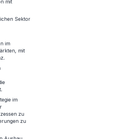
n mit
lichen Sektor
en im
ärkten, mit
z.
m
ie
.
tegie im
r
ozessen zu
derungen zu
en Ausbau