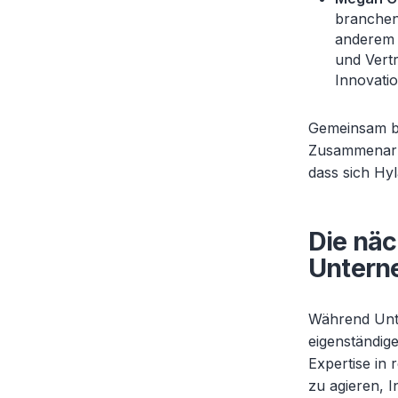
branchen
anderem 
und Vert
Innovatio
Gemeinsam br
Zusammenarbe
dass sich Hy
Die näc
Untern
Während Unt
eigenständig
Expertise in
zu agieren, 