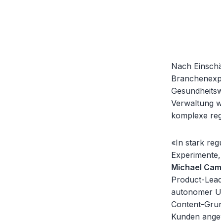
Nach Einschä
Branchenexpe
Gesundheitsw
Verwaltung w
komplexe reg
«In stark reg
Experimente,
Michael Camp
Product-Lead
autonomer U
Content-Grund
Kunden angew