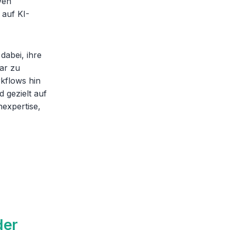
ven
auf KI-
dabei, ihre
bar zu
kflows hin
 gezielt auf
expertise,
der