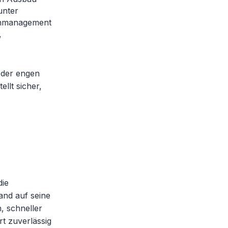
unter
tenmanagement
,
 der engen
llt sicher,
ie
and auf seine
, schneller
t zuverlässig