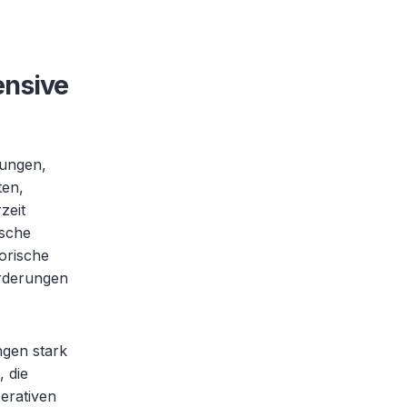
ensive
rungen,
ten,
zeit
ische
orische
orderungen
ngen stark
 die
erativen