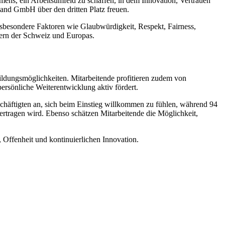
mens, ein Arbeitsumfeld zu schaffen, in dem Innovation, Vertrauen
land GmbH über den dritten Platz freuen.
sbesondere Faktoren wie Glaubwürdigkeit, Respekt, Fairness,
bern der Schweiz und Europas.
ildungsmöglichkeiten. Mitarbeitende profitieren zudem von
rsönliche Weiterentwicklung aktiv fördert.
häftigten an, sich beim Einstieg willkommen zu fühlen, während 94
ertragen wird. Ebenso schätzen Mitarbeitende die Möglichkeit,
 Offenheit und kontinuierlichen Innovation.