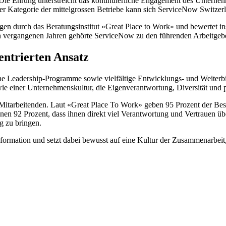
 Die Ehrung unterstreicht das kontinuierliche Engagement des Unterneh
er Kategorie der mittelgrossen Betriebe kann sich ServiceNow Switzer
en durch das Beratungsinstitut «Great Place to Work» und bewertet in
den vergangenen Jahren gehörte ServiceNow zu den führenden Arbeitge
entrierten Ansatz
rne Leadership-Programme sowie vielfältige Entwicklungs- und Weiterb
 einer Unternehmenskultur, die Eigenverantwortung, Diversität und pe
Mitarbeitenden. Laut «Great Place To Work» geben 95 Prozent der Besc
onen 92 Prozent, dass ihnen direkt viel Verantwortung und Vertrauen üb
g zu bringen.
formation und setzt dabei bewusst auf eine Kultur der Zusammenarbeit,