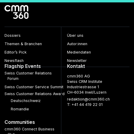
Beiträge
Dossiers
Über uns
Themen & Branchen
Autor:innen
Editor’s Pick
Mediendaten
Newsflash
Newsletter
Flagship Events
Kontakt
Swiss Customer Relations
cmm360 AG
Forum
Swiss CRM Institute
Swiss Customer Service Summit
Industriestrasse 1
CH–6034 Inwil/Luzern
Swiss Customer Relations Award
redaktion@cmm360.ch
Deutschschweiz
T: +41 44 419 22 01
Romandie
Communities
cmm360 Connect Business