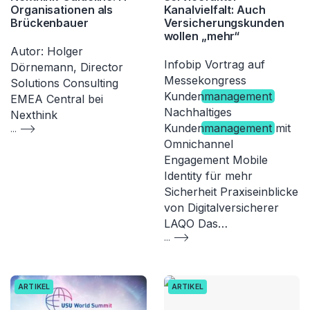
Organisationen als
Kanalvielfalt: Auch
Brückenbauer
Versicherungskunden
wollen „mehr“
Autor: Holger
Infobip Vortrag auf
Dörnemann, Director
Messekongress
Solutions Consulting
Kunden
management
EMEA Central bei
Nachhaltiges
Nexthink
Kunden
management
mit
...
Omnichannel
Engagement Mobile
Identity für mehr
Sicherheit Praxiseinblicke
von Digitalversicherer
LAQO Das…
...
ARTIKEL
ARTIKEL