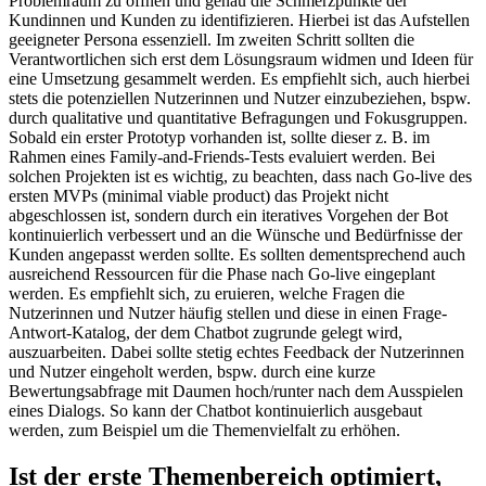
Problemraum zu öffnen und genau die Schmerzpunkte der
Kundinnen und Kunden zu identifizieren. Hierbei ist das Aufstellen
geeigneter Persona essenziell. Im zweiten Schritt sollten die
Verantwortlichen sich erst dem Lösungsraum widmen und Ideen für
eine Umsetzung gesammelt werden. Es empfiehlt sich, auch hierbei
stets die potenziellen Nutzerinnen und Nutzer einzubeziehen, bspw.
durch qualitative und quantitative Befragungen und Fokusgruppen.
Sobald ein erster Prototyp vorhanden ist, sollte dieser z. B. im
Rahmen eines Family-and-Friends-Tests evaluiert werden. Bei
solchen Projekten ist es wichtig, zu beachten, dass nach Go-live des
ersten MVPs (minimal viable product) das Projekt nicht
abgeschlossen ist, sondern durch ein iteratives Vorgehen der Bot
kontinuierlich verbessert und an die Wünsche und Bedürfnisse der
Kunden angepasst werden sollte. Es sollten dementsprechend auch
ausreichend Ressourcen für die Phase nach Go-live eingeplant
werden. Es empfiehlt sich, zu eruieren, welche Fragen die
Nutzerinnen und Nutzer häufig stellen und diese in einen Frage-
Antwort-Katalog, der dem Chatbot zugrunde gelegt wird,
auszuarbeiten. Dabei sollte stetig echtes Feedback der Nutzerinnen
und Nutzer eingeholt werden, bspw. durch eine kurze
Bewertungsabfrage mit Daumen hoch/runter nach dem Ausspielen
eines Dialogs. So kann der Chatbot kontinuierlich ausgebaut
werden, zum Beispiel um
die Themenvielfalt zu erhöhen.
Ist der erste Themenbereich optimiert,