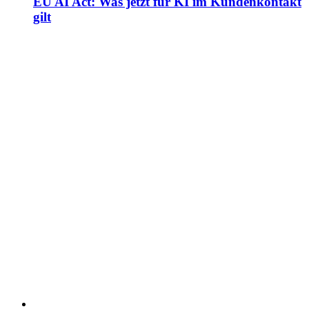
EU AI Act: Was jetzt für KI im Kundenkontakt
gilt