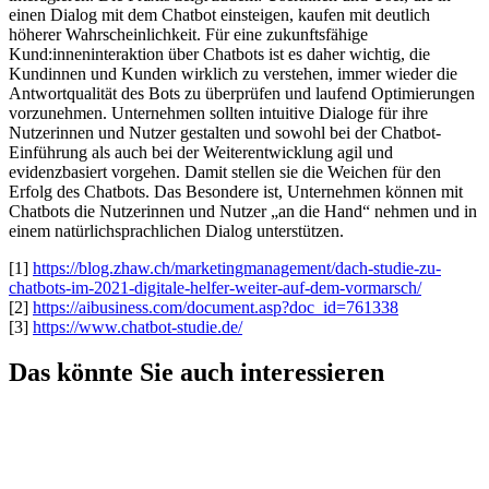
einen Dialog mit dem Chatbot einsteigen, kaufen mit deutlich
höherer Wahrscheinlichkeit. Für eine zukunftsfähige
Kund:inneninteraktion über Chatbots ist es daher wichtig, die
Kundinnen und Kunden wirklich zu verstehen, immer wieder die
Antwortqualität des Bots zu überprüfen und laufend Optimierungen
vorzunehmen. Unternehmen sollten intuitive Dialoge für ihre
Nutzerinnen und Nutzer gestalten und sowohl bei der Chatbot-
Einführung als auch bei der Weiterentwicklung agil und
evidenzbasiert vorgehen. Damit stellen sie die Weichen für den
Erfolg des Chatbots. Das Besondere ist, Unternehmen können mit
Chatbots die Nutzerinnen und Nutzer „an die Hand“ nehmen und in
einem natürlichsprachlichen Dialog unterstützen.
[1]
https://blog.zhaw.ch/marketingmanagement/dach-studie-zu-
chatbots-im-2021-digitale-helfer-weiter-auf-dem-vormarsch/
[2]
https://aibusiness.com/document.asp?doc_id=761338
[3]
https://www.chatbot-studie.de/
Das könnte Sie auch interessieren