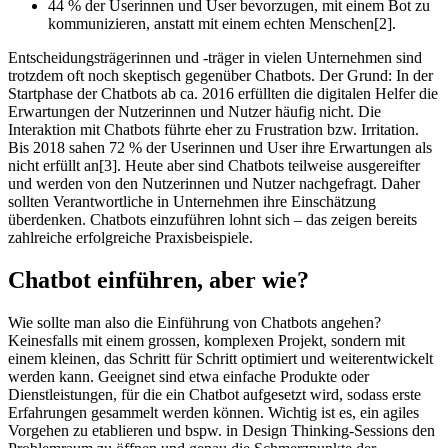
44 % der Userinnen und User bevorzugen, mit einem Bot zu
kommunizieren, anstatt mit einem echten Menschen
[2]
.
Entscheidungsträgerinnen und -träger in vielen Unternehmen sind
trotzdem oft noch skeptisch gegenüber Chatbots. Der Grund: In der
Startphase der Chatbots ab ca. 2016 erfüllten die digitalen Helfer die
Erwartungen der Nutzerinnen und Nutzer häufig nicht. Die
Interaktion mit Chatbots führte eher zu Frustration bzw. Irritation.
Bis 2018 sahen 72 % der Userinnen und User ihre Erwartungen als
nicht erfüllt an
[3]
. Heute aber sind Chatbots teilweise ausgereifter
und werden von den Nutzerinnen und Nutzer nachgefragt. Daher
sollten Verantwortliche in Unternehmen ihre Einschätzung
überdenken. Chatbots einzuführen lohnt sich – das zeigen bereits
zahlreiche erfolgreiche Praxisbeispiele.
Chatbot einführen, aber wie?
Wie sollte man also die Einführung von Chatbots angehen?
Keinesfalls mit einem grossen, komplexen Projekt, sondern mit
einem kleinen, das Schritt für Schritt optimiert und weiterentwickelt
werden kann. Geeignet sind etwa einfache Produkte oder
Dienstleistungen, für die ein Chatbot aufgesetzt wird, sodass erste
Erfahrungen gesammelt werden können. Wichtig ist es, ein agiles
Vorgehen zu etablieren und bspw. in Design Thinking-Sessions den