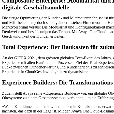
Composable Enterprise: Modularität und 
digitale Geschäftsmodelle
Die stetige Optimierung der Kunden- und Mitarbeitererlebnisse ist
und Mitarbeitenden jedoch ständig ändern, stehen Firmen vor der He
Marktvorsprung voraus: Die Modularität und Konfigurierbarkeit mac
Denkweise und beschleunigen das Tempo. Mit Avaya OneCloud macht 
Geschwindigkeit der Kunden erweitern.
Total Experience: Der Baukasten für zuk
An der GITEX 2021, dem grössten globalen Tech-Event des Jahres, 
Experience mit allen Kanälen und Prozessen. Ziel der Total Experienc
Lücke zwischen Kundenerwartung und Kundenerlebnis zu schliessen. 
Experience in CloudGeschwindigkeit zu dynamisieren.
Experience Builders: Die Transformations-
Zudem stellt Avaya seine «Experience Builders» vor, ein globales Öko
Ökosysteme zu einem Gesamtsystem zu verbinden, um die Erfahrunge
«Wenn Kund:innen heute mit Unternehmen in Kontakt treten, erwarten 
nächsten, das dazu in der Lage ist. Mit den Avaya OneCloud-Lösunge