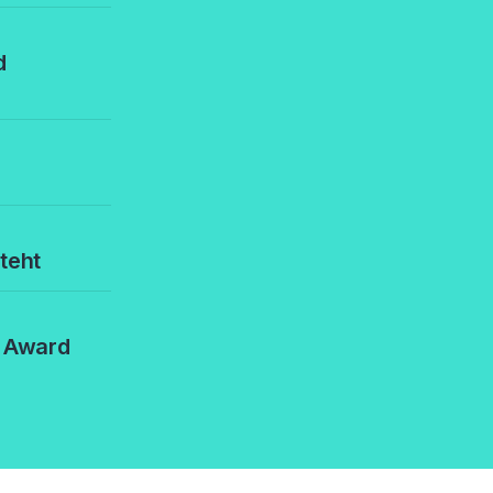
d
teht
 Award