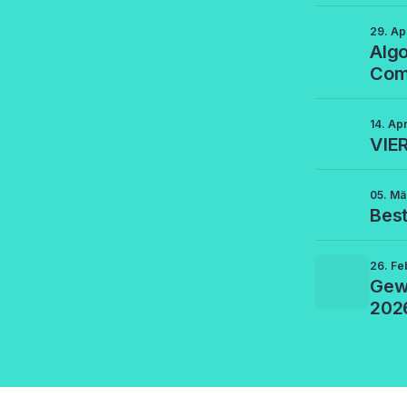
29. Ap
Algo
Com
14. Ap
VIE
05. Mä
Best
26. Fe
Gew
202