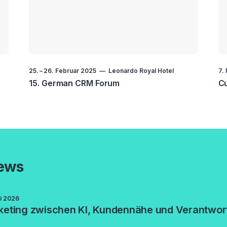
25.
–
26. Februar 2025
Leonardo Royal Hotel
7.
15. German CRM Forum
C
ews
i 2026
keting zwischen KI, Kundennähe und Verantwor