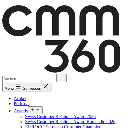
Skip
to
content
Menu
Schliessen
Artikel
Podcasts
Open
Awards
menu
Swiss Customer Relations Award 2026
Swiss Customer Relations Award Romandie 2026
EUROCC European Customer Champion