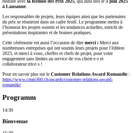
histoire avec
la Remise des Prix 2025
, qui aura lieu le
5 juin 2025
à Lausanne
.
Les responsables de projets, leurs équipes ainsi que les partenaires
du prix se réuniront dans un cadre festif. Le programme mettra à
l’honneur les projets soumis et les tendances actuelles, enrichi de
présentations inspirantes et de bonnes pratiques.
Cette cérémonie est aussi l’occasion de dire
merci :
Merci aux
nombreuses entreprises qui ont soumis leurs projets pour l’édition
2025, et merci à vous, cheffes et chefs de projet, pour votre
engagement sans limites au service de vos client·e·s et
collaborateur·trice·s !
Pour en savoir plus sur le
Customer Relations Award Romandie
:
https://www.cmm360.ch/awards/customer-relations-award-
romandie/
Programm
14:30
Bienvenue
15:30