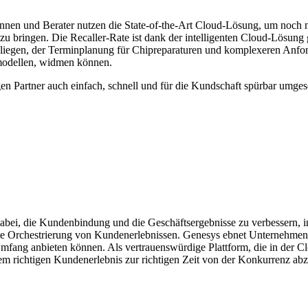
rinnen und Berater nutzen die State-of-the-Art Cloud-Lösung, um noch
u bringen. Die Recaller-Rate ist dank der intelligenten Cloud-Lösung 
anliegen, der Terminplanung für Chipreparaturen und komplexeren Anfo
modellen, widmen können.
gen Partner auch einfach, schnell und für die Kundschaft spürbar umgese
abei, die Kundenbindung und die Geschäftsergebnisse zu verbessern, i
r die Orchestrierung von Kundenerlebnissen. Genesys ebnet Unternehme
Umfang anbieten können. Als vertrauenswürdige Plattform, die in der C
m richtigen Kundenerlebnis zur richtigen Zeit von der Konkurrenz abz