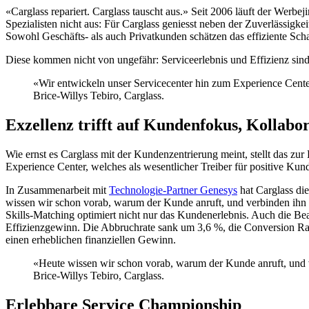
«Carglass repariert. Carglass tauscht aus.» Seit 2006 läuft der Wer
Spezialisten nicht aus: Für Carglass geniesst neben der Zuverlässig
Sowohl Geschäfts- als auch Privatkunden schätzen das effiziente Sc
Diese kommen nicht von ungefähr: Serviceerlebnis und Effizienz sind
«Wir entwickeln unser Servicecenter hin zum Experience Center
Brice-Willys Tebiro, Carglass.
Exzellenz trifft auf Kundenfokus, Kollabo
Wie ernst es Carglass mit der Kundenzentrierung meint, stellt das 
Experience Center, welches als wesentlicher Treiber für positive K
In Zusammenarbeit mit
Technologie-Partner Genesys
hat Carglass di
wissen wir schon vorab, warum der Kunde anruft, und verbinden ihn a
Skills-Matching optimiert nicht nur das Kundenerlebnis. Auch die Be
Effizienzgewinn. Die Abbruchrate sank um 3,6 %, die Conversion Ra
einen erheblichen finanziellen Gewinn.
«Heute wissen wir schon vorab, warum der Kunde anruft, und v
Brice-Willys Tebiro, Carglass.
Erlebbare Service Championship