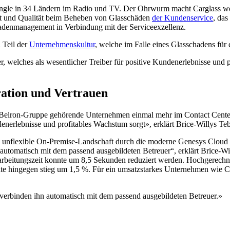
bejingle in 34 Ländern im Radio und TV. Der Ohrwurm macht Carglass we
keit und Qualität beim Beheben von Glasschäden
der Kundenservice
, das
hadenmanagement in Verbindung mit der Serviceexzellenz.
 Teil der
Unternehmenskultur
, welche im Falle eines Glasschadens für 
, welches als wesentlicher Treiber für positive Kundenerlebnisse und 
ration und Vertrauen
zur Belron-Gruppe gehörende Unternehmen einmal mehr im Contact Cente
undenerlebnisse und profitables Wachstum sorgt», erklärt Brice-Willys
e unflexible On-Premise-Landschaft durch die moderne Genesys Cloud ab
utomatisch mit dem passend ausgebildeten Betreuer“, erklärt Brice-Wil
arbeitungszeit konnte um 8,5 Sekunden reduziert werden. Hochgerechnet
te hingegen stieg um 1,5 %. Für ein umsatzstarkes Unternehmen wie Ca
erbinden ihn automatisch mit dem passend ausgebildeten Betreuer.»