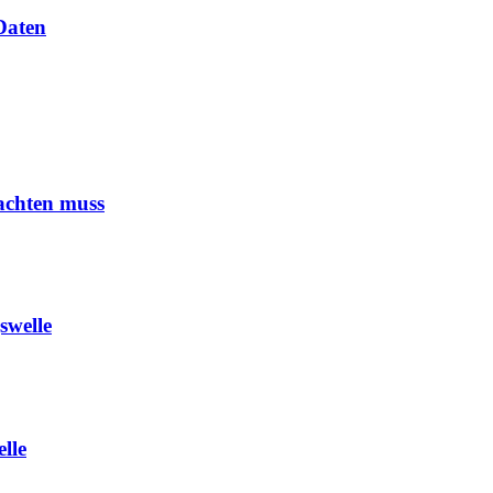
 Daten
achten muss
swelle
lle