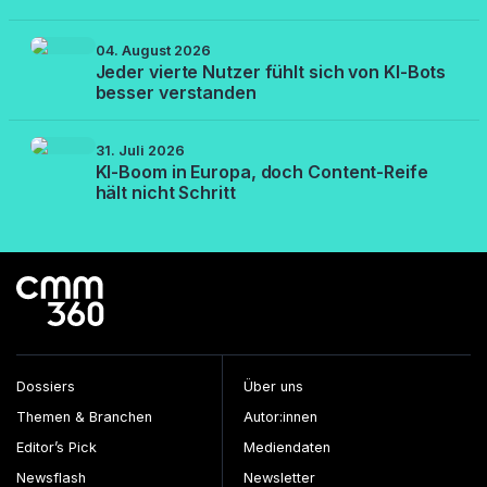
04. August 2026
Jeder vierte Nutzer fühlt sich von KI-Bots
besser verstanden
31. Juli 2026
KI-Boom in Europa, doch Content-Reife
hält nicht Schritt
Dossiers
Über uns
Themen & Branchen
Autor:innen
Editor’s Pick
Mediendaten
Newsflash
Newsletter