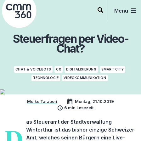
Skip
to
Menu
content
Steuerfragen per Video-
Chat?
CHAT & VOICEBOTS
CX
DIGITALISIERUNG
SMART CITY
TECHNOLOGIE
VIDEOKOMMUNIKATION
Meike Tarabori
Montag, 21.10.2019
6 min Lesezeit
as Steueramt der Stadtverwaltung
D
Winterthur ist das bisher einzige Schweizer
Amt, welches seinen Bürgern eine Live-