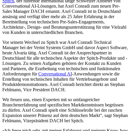
Spitch
, der führende international tätige Schweizer Anbieter von
Conversational AI-Lösungen, hat Axel Conradi zum neuen Pre-
Sales Manager DACH ernannt. Axel Conradi ist in Deutschland
ansässig und verfügt über mehr als 25 Jahre Erfahrung in der
Bereitstellung von technischen Pre-Sales-Engagements,
Architektur-, Design- und Beratungsunterstützung für eine Vielzahl
von Kunden in unterschiedlichen Branchen.
Vor seinem Wechsel zu Spitch war Axel Conradi Technical
Manager bei der Verint Systems GmbH und davor Aspect Software,
heute Alvaria tätig. Axel Conradi ist der Ansprechpartner in
Deutschland für alle technischen Aspekte der Spitch-Produkte und -
Lösungen. Zu seinen Aufgaben gehören der Kontakt zu Kunden
und Partnern, die Erarbeitung von technischen und funktionalen
Anforderungen für
Conversational AI
-Anwendungen sowie die
Erstellung von technischen Inhalten für Vertriebsangebote und
Produktdemonstrationen. Axel Conradi berichtet direkt an Stephan
Fehlmann, Vice President DACH.
Wir freuen uns, einen Experten mit so umfangreicher
Branchenerfahrung und spezifischen Marktkenntnissen begrüssen
zu dürfen. Axel Conradi spielt eine Schlüsselrolle bei der raschen
Expansion unserer Präsenz auf dem deutschen Markt“, sagt Stephan
Fehlmann, Vizepräsident DACH bei Spitch.
«Ich freue mich sehr, mit meiner Erfahrung und meinem Know-how