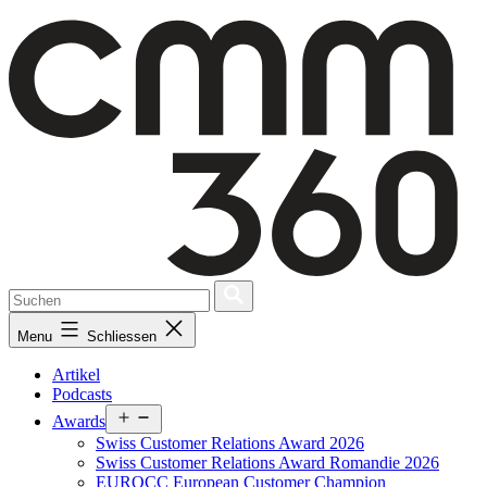
Skip
to
content
Menu
Schliessen
Artikel
Podcasts
Open
Awards
menu
Swiss Customer Relations Award 2026
Swiss Customer Relations Award Romandie 2026
EUROCC European Customer Champion