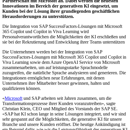
Partnerschaft mit Microsoft an. Dabei werden die neuesten
Innovationen im Bereich der generativen KI eingesetzt, um
Kunden bei der Lösung ihrer grundlegenden geschäftlichen
Herausforderungen zu unterstützen.
Die Integration von SAP SuccessFactors-Lösungen mit Microsoft
365 Copilot und Copilot in Viva Learning wird
Personalverantwortlichen die Möglichkeiten der KI erschließen und
sie bei der Rekrutierung und Entwicklung ihrer Teams unterstützen
Die Unternehmen werden bei der Integration von SAP
SuccessFactors-Lösungen mit Microsoft 365 Copilot und Copilot in
Viva Learning sowie dem Azure OpenAI Service von Microsoft
zusammenarbeiten, um auf leistungsstarke Sprachmodelle
zuzugreifen, die natürliche Sprache analysieren und generieren. Die
Integrationen ermöglichen neue Erfahrungen, mit denen
Unternehmen ihre Mitarbeiter besser gewinnen, halten und
qualifizieren können.
«
Microsoft
und SAP arbeiten seit Jahren zusammen, um die
Transformationsprozesse ihrer Kunden voranzutreiben», sagte
Christian Klein, CEO und Mitglied des Vorstands der SAP SE.
«SAP hat KI schon lange in seine Lösungen integriert, und wir sind
sehr gespannt auf die Möglichkeiten, die generative KI für unsere
Branche und unsere Kunden eröffnet. Die heutige Ankündigung ist
ein Beispiel dafür, wie wir die Leistungsfähigkeit der generativen KI