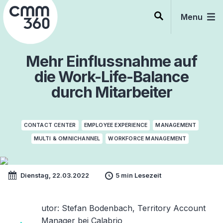
Skip
to
Menu
content
Mehr Einflussnahme auf
die Work-Life-Balance
durch Mitarbeiter
CONTACT CENTER
EMPLOYEE EXPERIENCE
MANAGEMENT
MULTI & OMNICHANNEL
WORKFORCE MANAGEMENT
Dienstag, 22.03.2022
5 min Lesezeit
utor:
Stefan Bodenbach, Territory Account
Manager bei
Calabrio