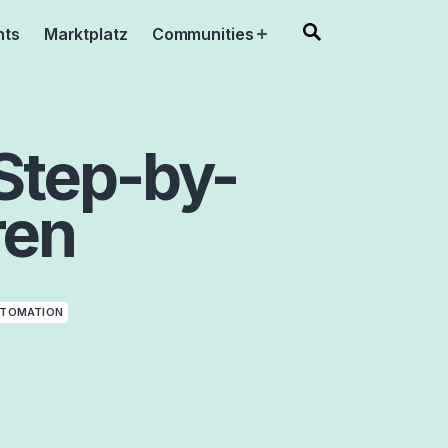
nts
Marktplatz
Communities
Open
menu
Step-by-
ren
UTOMATION