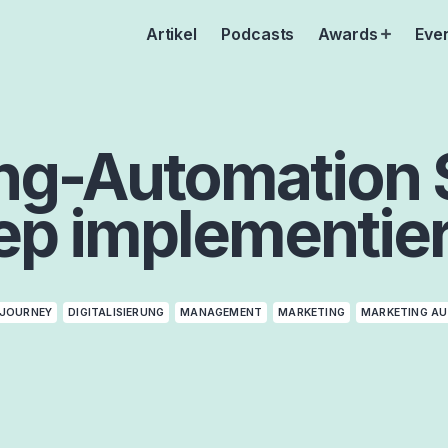
Artikel
Podcasts
Awards
Eve
Open
menu
ng-Automation 
ep implementie
JOURNEY
DIGITALISIERUNG
MANAGEMENT
MARKETING
MARKETING A