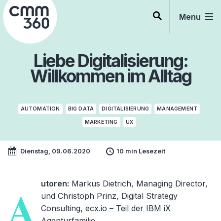
Skip
to
Menu
content
Liebe Digitalisierung:
Willkommen im Alltag
AUTOMATION
BIG DATA
DIGITALISIERUNG
MANAGEMENT
MARKETING
UX
Dienstag, 09.06.2020
10 min Lesezeit
utoren:
Markus Dietrich, Managing Director,
A
und
Christoph Prinz, Digital Strategy
Consulting,
ecx.io – Teil der IBM iX
Agenturfamilie