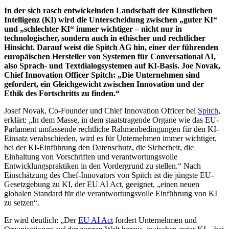
In der sich rasch entwickelnden Landschaft der Künstlichen
Intelligenz (KI) wird die Unterscheidung zwischen „guter KI“
und „schlechter KI“ immer wichtiger – nicht nur in
technologischer, sondern auch in ethischer und rechtlicher
Hinsicht. Darauf weist die Spitch AG hin, einer der führenden
europäischen Hersteller von Systemen für Conversational AI,
also Sprach- und Textdialogsystemen auf KI-Basis. Joe Novak,
Chief Innovation Officer Spitch: „Die Unternehmen sind
gefordert, ein Gleichgewicht zwischen Innovation und der
Ethik des Fortschritts zu finden.“
Josef Novak, Co-Founder und Chief Innovation Officer bei
Spitch
,
erklärt: „In dem Masse, in dem staatstragende Organe wie das EU-
Parlament umfassende rechtliche Rahmenbedingungen für den KI-
Einsatz verabschieden, wird es für Unternehmen immer wichtiger,
bei der KI-Einführung den Datenschutz, die Sicherheit, die
Einhaltung von Vorschriften und verantwortungsvolle
Entwicklungs­praktiken in den Vordergrund zu stellen.“ Nach
Einschätzung des Chef-Innovators von Spitch ist die jüngste EU-
Gesetzgebung zu KI, der EU AI Act, geeignet, „einen neuen
globalen Standard für die verantwortungsvolle Einführung von KI
zu setzen“.
Er wird deutlich: „Der
EU AI Act
fordert Unternehmen und