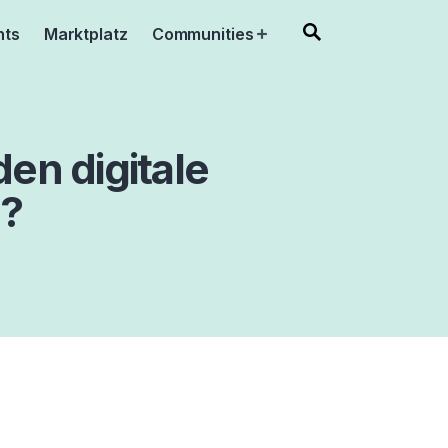
nts
Marktplatz
Communities
Open
menu
en digitale
?