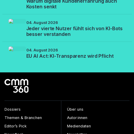
Warum digitale Kundenerfahrung auch
Kosten senkt
04. August 2026
Jeder vierte Nutzer fühlt sich von KI-Bots
besser verstanden
04. August 2026
EU AI Act: KI-Transparenz wird Pflicht
Dossiers
Über uns
Themen & Branchen
Autor:innen
Editor’s Pick
Mediendaten