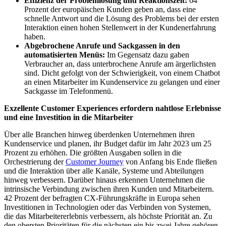
Effizienz der Problemlösung und Reaktionszeit:
64
Prozent der europäischen Kunden geben an, dass eine
schnelle Antwort und die Lösung des Problems bei der ersten
Interaktion einen hohen Stellenwert in der Kundenerfahrung
haben.
Abgebrochene Anrufe und Sackgassen in den
automatisierten Menüs:
Im Gegensatz dazu gaben
Verbraucher an, dass unterbrochene Anrufe am ärgerlichsten
sind. Dicht gefolgt von der Schwierigkeit, von einem Chatbot
an einen Mitarbeiter im Kundenservice zu gelangen und einer
Sackgasse im Telefonmenü.
Exzellente Customer Experiences erfordern nahtlose Erlebnisse
und eine Investition in die Mitarbeiter
Über alle Branchen hinweg überdenken Unternehmen ihren
Kundenservice und planen, ihr Budget dafür im Jahr 2023 um 25
Prozent zu erhöhen. Die größten Ausgaben sollen in die
Orchestrierung der
Customer Journey
von Anfang bis Ende fließen
und die Interaktion über alle Kanäle, Systeme und Abteilungen
hinweg verbessern. Darüber hinaus erkennen Unternehmen die
intrinsische Verbindung zwischen ihren Kunden und Mitarbeitern.
42 Prozent der befragten CX-Führungskräfte in Europa sehen
Investitionen in Technologien oder das Verbinden von Systemen,
die das Mitarbeitererlebnis verbessern, als höchste Priorität an. Zu
den obersten Prioritäten für die nächsten ein bis zwei Jahre gehören