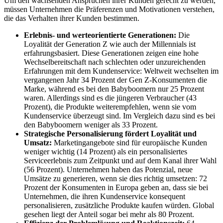
Um den wachsenden Ansprüchen ihrer Kunden gerecht zu werden,
müssen Unternehmen die Präferenzen und Motivationen verstehen,
die das Verhalten ihrer Kunden bestimmen.
Erlebnis- und werteorientierte Generationen:
Die
Loyalität der Generation Z wie auch der Millennials ist
erfahrungsbasiert. Diese Generationen zeigen eine hohe
Wechselbereitschaft nach schlechten oder unzureichenden
Erfahrungen mit dem Kundenservice: Weltweit wechselten im
vergangenen Jahr 34 Prozent der Gen Z-Konsumenten die
Marke, während es bei den Babyboomern nur 25 Prozent
waren. Allerdings sind es die jüngeren Verbraucher (43
Prozent), die Produkte weiterempfehlen, wenn sie vom
Kundenservice überzeugt sind. Im Vergleich dazu sind es bei
den Babyboomern weniger als 33 Prozent.
Strategische Personalisierung fördert Loyalität und
Umsatz:
Marketingangebote sind für europäische Kunden
weniger wichtig (14 Prozent) als ein personalisiertes
Serviceerlebnis zum Zeitpunkt und auf dem Kanal ihrer Wahl
(56 Prozent). Unternehmen haben das Potenzial, neue
Umsätze zu generieren, wenn sie dies richtig umsetzen: 72
Prozent der Konsumenten in Europa geben an, dass sie bei
Unternehmen, die ihren Kundenservice konsequent
personalisieren, zusätzliche Produkte kaufen würden. Global
gesehen liegt der Anteil sogar bei mehr als 80 Prozent.