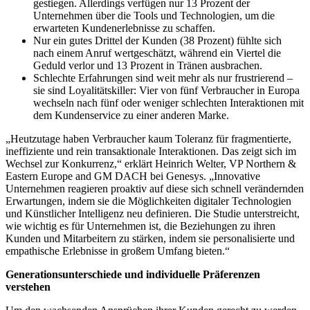
gestiegen. Allerdings verfügen nur 13 Prozent der
Unternehmen über die Tools und Technologien, um die
erwarteten Kundenerlebnisse zu schaffen.
Nur ein gutes Drittel der Kunden (38 Prozent) fühlte sich
nach einem Anruf wertgeschätzt, während ein Viertel die
Geduld verlor und 13 Prozent in Tränen ausbrachen.
Schlechte Erfahrungen sind weit mehr als nur frustrierend –
sie sind Loyalitätskiller: Vier von fünf Verbraucher in Europa
wechseln nach fünf oder weniger schlechten Interaktionen mit
dem Kundenservice zu einer anderen Marke.
„Heutzutage haben Verbraucher kaum Toleranz für fragmentierte,
ineffiziente und rein transaktionale Interaktionen. Das zeigt sich im
Wechsel zur Konkurrenz,“ erklärt Heinrich Welter, VP Northern &
Eastern Europe and GM DACH bei Genesys. „Innovative
Unternehmen reagieren proaktiv auf diese sich schnell verändernden
Erwartungen, indem sie die Möglichkeiten digitaler Technologien
und Künstlicher Intelligenz neu definieren. Die Studie unterstreicht,
wie wichtig es für Unternehmen ist, die Beziehungen zu ihren
Kunden und Mitarbeitern zu stärken, indem sie personalisierte und
empathische Erlebnisse in großem Umfang bieten.“
Generationsunterschiede und individuelle Präferenzen
verstehen