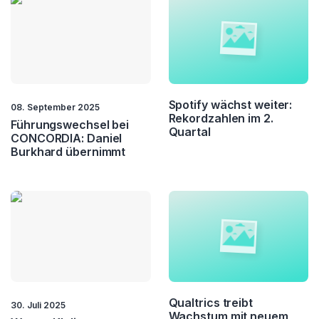
Mentoring
Mittelstand
Nachhaltigkeit
Nachlassstundung
New Work
Org. Entwicklung
Spotify wächst weiter:
08. September 2025
Rekordzahlen im 2.
Outsourcing
Process Management
Führungswechsel bei
Quartal
CONCORDIA: Daniel
Burkhard übernimmt
Project Management
Quality Management
Resilienz
ROI
Startups
Strategie
Training
Transformation
Vision
VR
Qualtrics treibt
30. Juli 2025
Wachstum mit neuem