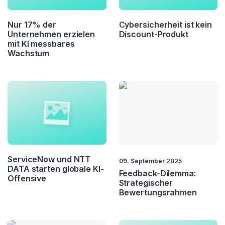
Employee Experience
Employee Journey
Nur 17% der
Cybersicherheit ist kein
Unternehmen erzielen
Discount-Produkt
mit KI messbares
Employer Branding
Empowerment
Wachstum
ESG
Geschäftsmodell
Governance
HR
Hybrides Arbeiten
Innovation
Investment
KMU
ServiceNow und NTT
09. September 2025
Krisenmanagement
Kultur
DATA starten globale KI-
Feedback-Dilemma:
Offensive
Strategischer
Leadership
Lean Management
Bewertungsrahmen
Logistik
Management