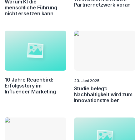
Warum KI die
Wissensmanagement
Workflow Management
Partnernetzwerk voran
menschliche Führung
nicht ersetzen kann
Workforce
Management
10 Jahre Reachbird:
23. Juni 2025
Erfolgsstory im
Studie belegt:
Influencer Marketing
Nachhaltigkeit wird zum
Innovationstreiber