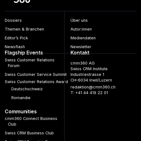
Dossiers
Über uns
Themen & Branchen
Autor:innen
Editor’s Pick
Mediendaten
Newsflash
Newsletter
Flagship Events
Kontakt
Swiss Customer Relations
cmm360 AG
Forum
Swiss CRM Institute
Swiss Customer Service Summit
Industriestrasse 1
CH–6034 Inwil/Luzern
Swiss Customer Relations Award
redaktion@cmm360.ch
Deutschschweiz
T: +41 44 419 22 01
Romandie
Communities
cmm360 Connect Business
Club
Swiss CRM Business Club