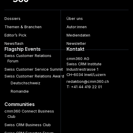
Dossiers
Über uns
Themen & Branchen
Autor:innen
Editor’s Pick
Mediendaten
Newsflash
Newsletter
Flagship Events
Kontakt
Swiss Customer Relations
cmm360 AG
Forum
Swiss CRM Institute
Swiss Customer Service Summit
Industriestrasse 1
CH–6034 Inwil/Luzern
Swiss Customer Relations Award
redaktion@cmm360.ch
Deutschschweiz
T: +41 44 419 22 01
Romandie
Communities
cmm360 Connect Business
Club
Swiss CRM Business Club