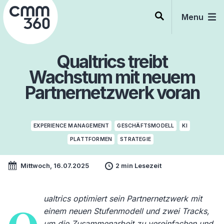
Skip
to
Menu
content
Qualtrics treibt
Wachstum mit neuem
Partnernetzwerk voran
EXPERIENCE MANAGEMENT
GESCHÄFTSMODELL
KI
PLATTFORMEN
STRATEGIE
Mittwoch, 16.07.2025
2 min Lesezeit
ualtrics optimiert sein Partnernetzwerk mit
einem neuen Stufenmodell und zwei Tracks,
um die Zusammenarbeit zu vereinfachen und