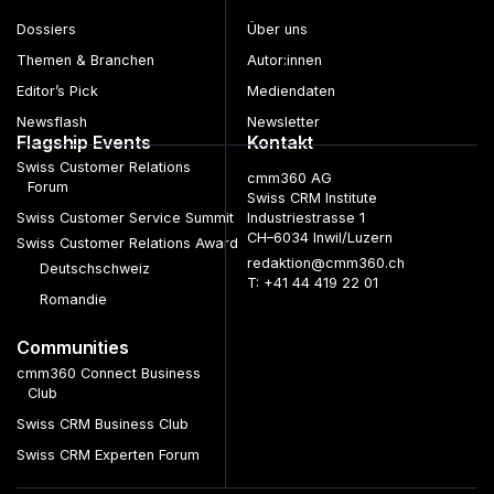
Dossiers
Über uns
Themen & Branchen
Autor:innen
Editor’s Pick
Mediendaten
Newsflash
Newsletter
Flagship Events
Kontakt
Swiss Customer Relations
cmm360 AG
Forum
Swiss CRM Institute
Swiss Customer Service Summit
Industriestrasse 1
CH–6034 Inwil/Luzern
Swiss Customer Relations Award
redaktion@cmm360.ch
Deutschschweiz
T: +41 44 419 22 01
Romandie
Communities
cmm360 Connect Business
Club
Swiss CRM Business Club
Swiss CRM Experten Forum