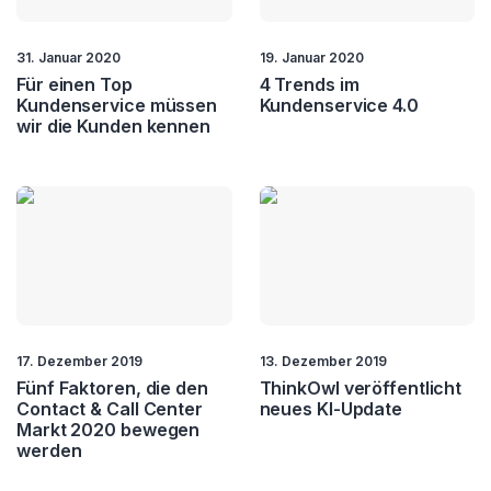
Customer Relatons
Customer Retention
31. Januar 2020
19. Januar 2020
Für einen Top
4 Trends im
Customer Service
Customer Value
Kundenservice müssen
Kundenservice 4.0
wir die Kunden kennen
CX
Fernwartung
Field Service
Kundenbindung
Kundendialog
Loyality
NPS
Self Service
Service Automation
Service Excellence
17. Dezember 2019
13. Dezember 2019
Fünf Faktoren, die den
ThinkOwl veröffentlicht
Contact & Call Center
neues KI-Update
Touchpoint
Markt 2020 bewegen
Management
werden