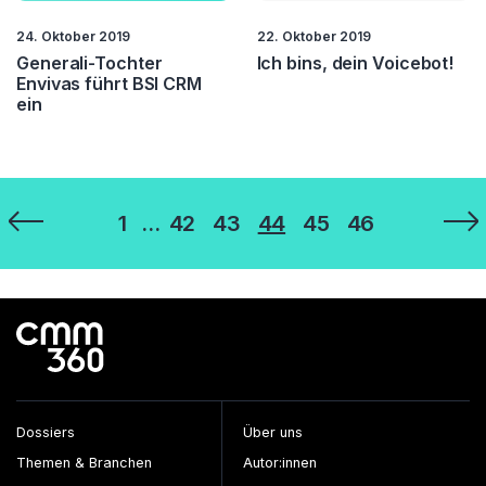
24. Oktober 2019
22. Oktober 2019
Generali-Tochter
Ich bins, dein Voicebot!
Envivas führt BSI CRM
ein
Seitennummerierung
1
…
42
43
44
45
46
der
Beiträge
Dossiers
Über uns
Themen & Branchen
Autor:innen