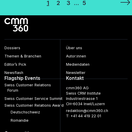
Seitennummerierung
1
2
3
…
5
der
Beiträge
Dossiers
Über uns
Themen & Branchen
Autor:innen
Editor’s Pick
Mediendaten
Newsflash
Newsletter
Flagship Events
Kontakt
Swiss Customer Relations
cmm360 AG
Forum
Swiss CRM Institute
Swiss Customer Service Summit
Industriestrasse 1
CH–6034 Inwil/Luzern
Swiss Customer Relations Award
redaktion@cmm360.ch
Deutschschweiz
T: +41 44 419 22 01
Romandie