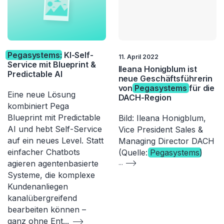
Pegasystems
: KI-Self-
11. April 2022
Service mit Blueprint &
Ileana Honigblum ist
Predictable AI
neue Geschäftsführerin
von
Pegasystems
für die
Eine neue Lösung
DACH-Region
kombiniert Pega
Blueprint mit Predictable
Bild: Ileana Honigblum,
AI und hebt Self-Service
Vice President Sales &
auf ein neues Level. Statt
Managing Director DACH
einfacher Chatbots
(Quelle:
Pegasystems
)​
agieren agentenbasierte
...
Systeme, die komplexe
Kundenanliegen
kanalübergreifend
bearbeiten können –
ganz ohne Ent
...