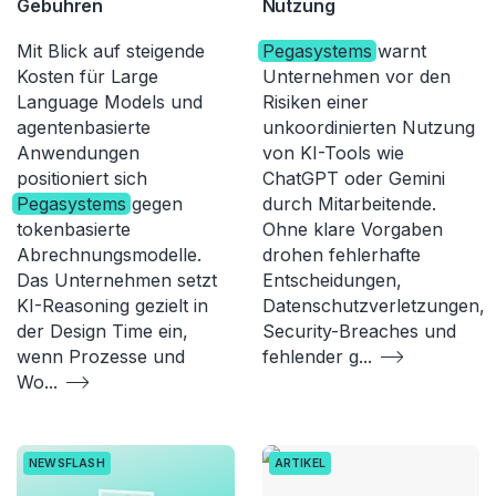
Gebühren
Nutzung
Mit Blick auf steigende
Pegasystems
warnt
Kosten für Large
Unternehmen vor den
Language Models und
Risiken einer
agentenbasierte
unkoordinierten Nutzung
Anwendungen
von KI-Tools wie
positioniert sich
ChatGPT oder Gemini
Pegasystems
gegen
durch Mitarbeitende.
tokenbasierte
Ohne klare Vorgaben
Abrechnungsmodelle.
drohen fehlerhafte
Das Unternehmen setzt
Entscheidungen,
KI-Reasoning gezielt in
Datenschutzverletzungen,
der Design Time ein,
Security-Breaches und
wenn Prozesse und
fehlender g
...
Wo
...
NEWSFLASH
ARTIKEL