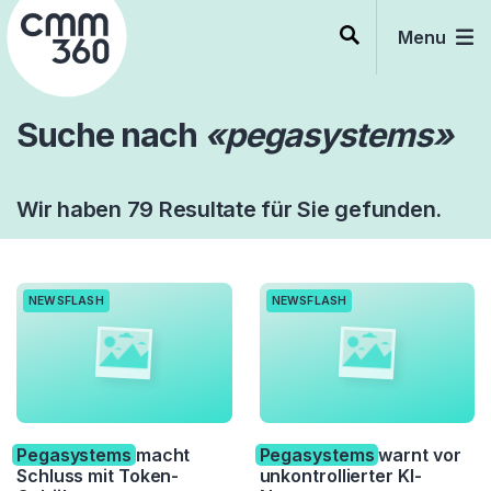
Skip
to
Menu
content
Suche nach
«pegasystems»
Wir haben 79 Resultate für Sie gefunden.
NEWSFLASH
NEWSFLASH
Pegasystems
macht
Pegasystems
warnt vor
Schluss mit Token-
unkontrollierter KI-