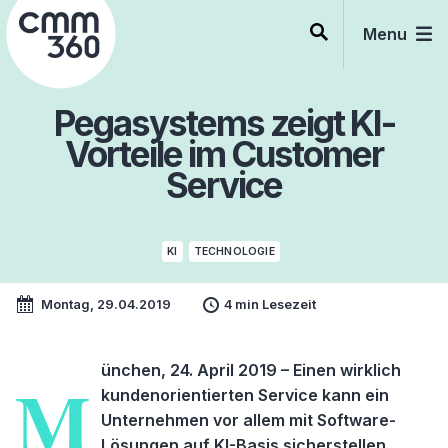
Skip
to
Menu
content
Pegasystems zeigt KI-
Vorteile im Customer
Service
KI
TECHNOLOGIE
Montag, 29.04.2019
4 min Lesezeit
ünchen, 24. April 2019 – Einen wirklich
M
kundenorientierten Service kann ein
Unternehmen vor allem mit Software-
Lösungen auf KI-Basis sicherstellen.