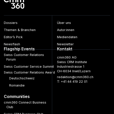
Dossiers
Über uns
Themen & Branchen
Autor:innen
Editor’s Pick
Mediendaten
Newsflash
Newsletter
Flagship Events
Kontakt
Swiss Customer Relations
cmm360 AG
Forum
Swiss CRM Institute
Swiss Customer Service Summit
Industriestrasse 1
CH–6034 Inwil/Luzern
Swiss Customer Relations Award
redaktion@cmm360.ch
Deutschschweiz
T: +41 44 419 22 01
Romandie
Communities
cmm360 Connect Business
Club