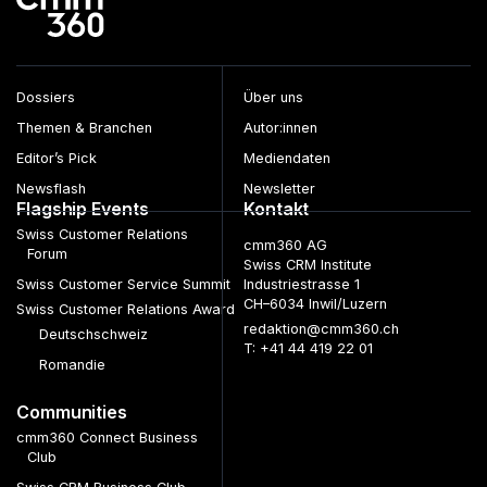
Dossiers
Über uns
Themen & Branchen
Autor:innen
Editor’s Pick
Mediendaten
Newsflash
Newsletter
Flagship Events
Kontakt
Swiss Customer Relations
cmm360 AG
Forum
Swiss CRM Institute
Swiss Customer Service Summit
Industriestrasse 1
CH–6034 Inwil/Luzern
Swiss Customer Relations Award
redaktion@cmm360.ch
Deutschschweiz
T: +41 44 419 22 01
Romandie
Communities
cmm360 Connect Business
Club