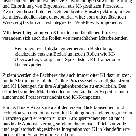
insbesondere beratungsintensive Entscheidungen sowie die Prüfung
und Einordnung von Ergebnissen aus KI-gestützten Prozessen.
Zwischen diesen Polen entsteht ein breites Einsatzspektrum, in dem
KI unterschiedlich stark eingebunden wird: vom unterstützenden
Werkzeug bis hin zur fest integrierten Workflow-Komponente.
Mit dieser Integration von KI in die bankfachlichen Prozesse
verändern sich auch die Rollen von menschlichen Mitarbeitenden.
Rein operative Tätigkeiten verlieren an Bedeutung,
gleichzeitig entsteht Bedarf an neuen Rollen wie KI-
Überwacher, Compliance-Spezialisten, KI-Trainer oder
Datenexperten.
Zudem werden die Fachbereiche auch immer öfter KI dazu nutzen,
um in Abstimmung mit der IT ihre Prozesse selbst zu digitalisieren
und KI-Lösungen für ihre Aufgabenbereiche zu entwickeln. Das
erfordert von den Mitarbeitenden neben fachlicher Expertise auch
zunehmend Prozessverständnis und KI-Kompetenz.
Ein «AI first»-Ansatz mag auf den ersten Blick konsequent und
technologisch modern wirken. Im Banking oder anderen regulierten
Branchen greift er jedoch zu kurz. Erfolgsentscheidend ist nicht
maximale Automatisierung, sondern eine wirtschaftlich sinnvolle
und regulatorisch abgesicherte Integration von KI in klar definierte
menschliche Verantwortungsstrukturen.