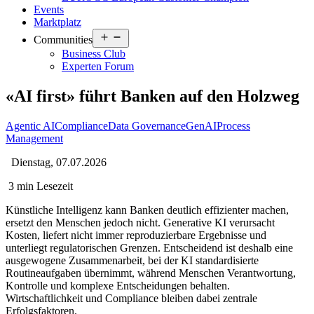
Events
Marktplatz
Open
Communities
menu
Business Club
Experten Forum
«AI first» führt Banken auf den Holzweg
Agentic AI
Compliance
Data Governance
GenAI
Process
Management
Dienstag, 07.07.2026
3 min Lesezeit
Künstliche Intelligenz kann Banken deutlich effizienter machen,
ersetzt den Menschen jedoch nicht. Generative KI verursacht
Kosten, liefert nicht immer reproduzierbare Ergebnisse und
unterliegt regulatorischen Grenzen. Entscheidend ist deshalb eine
ausgewogene Zusammenarbeit, bei der KI standardisierte
Routineaufgaben übernimmt, während Menschen Verantwortung,
Kontrolle und komplexe Entscheidungen behalten.
Wirtschaftlichkeit und Compliance bleiben dabei zentrale
Erfolgsfaktoren.