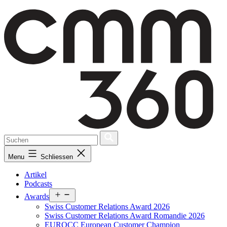
Skip
to
content
Menu
Schliessen
Artikel
Podcasts
Open
Awards
menu
Swiss Customer Relations Award 2026
Swiss Customer Relations Award Romandie 2026
EUROCC European Customer Champion