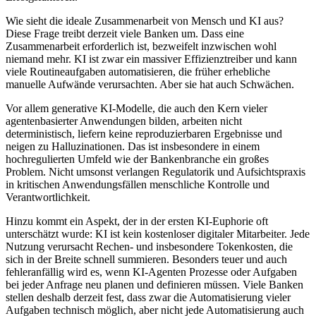
Wie sieht die ideale Zusammenarbeit von Mensch und KI aus?
Diese Frage treibt derzeit viele Banken um. Dass eine
Zusammenarbeit erforderlich ist, bezweifelt inzwischen wohl
niemand mehr. KI ist zwar ein massiver Effizienztreiber und kann
viele Routineaufgaben automatisieren, die früher erhebliche
manuelle Aufwände verursachten. Aber sie hat auch Schwächen.
Vor allem generative KI-Modelle, die auch den Kern vieler
agentenbasierter Anwendungen bilden, arbeiten nicht
deterministisch, liefern keine reproduzierbaren Ergebnisse und
neigen zu Halluzinationen. Das ist insbesondere in einem
hochregulierten Umfeld wie der Bankenbranche ein großes
Problem. Nicht umsonst verlangen Regulatorik und Aufsichtspraxis
in kritischen Anwendungsfällen menschliche Kontrolle und
Verantwortlichkeit.
Hinzu kommt ein Aspekt, der in der ersten KI-Euphorie oft
unterschätzt wurde: KI ist kein kostenloser digitaler Mitarbeiter. Jede
Nutzung verursacht Rechen- und insbesondere Tokenkosten, die
sich in der Breite schnell summieren. Besonders teuer und auch
fehleranfällig wird es, wenn KI-Agenten Prozesse oder Aufgaben
bei jeder Anfrage neu planen und definieren müssen. Viele Banken
stellen deshalb derzeit fest, dass zwar die Automatisierung vieler
Aufgaben technisch möglich, aber nicht jede Automatisierung auch